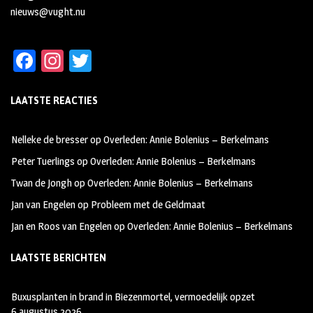
nieuws@vught.nu
Fa
In
T
ce
st
wi
LAATSTE REACTIES
b
ag
tt
oo
ra
er
Nelleke de bresser
op
Overleden: Annie Bolenius – Berkelmans
k
m
Peter Tuerlings
op
Overleden: Annie Bolenius – Berkelmans
Twan de Jongh
op
Overleden: Annie Bolenius – Berkelmans
Jan van Engelen
op
Probleem met de Geldmaat
Jan en Roos van Engelen
op
Overleden: Annie Bolenius – Berkelmans
LAATSTE BERICHTEN
Buxusplanten in brand in Biezenmortel, vermoedelijk opzet
6 augustus 2026