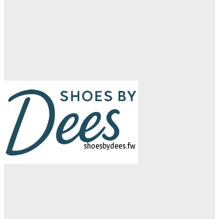
logo-studiebegeleidinghelvoirt