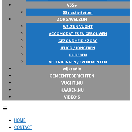
V55+
55+ activiteiten
ZORG/WELZIJN
WELZIJN VUGHT
ACCOMODATIES EN GEBOUWEN
GEZONDHEID / ZORG
JEUGD / JONGEREN
OUDEREN
VERENIGINGEN / EVENEMENTEN
wijkradio
GEMEENTEBERICHTEN
VUGHT.NU
HAAREN.NU
VIDEO’S
HOME
CONTACT