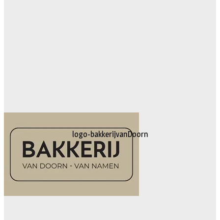
logo-bakkerijvanDoorn