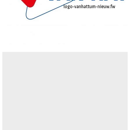
logo-vanhattum-nieuw.fw