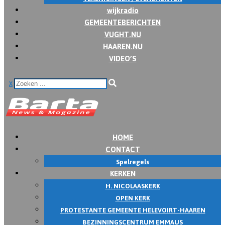
wijkradio
GEMEENTEBERICHTEN
VUGHT.NU
HAAREN.NU
VIDEO’S
x
HOME
CONTACT
Spelregels
KERKEN
H. NICOLAASKERK
OPEN KERK
PROTESTANTE GEMEENTE HELEVOIRT-HAAREN
BEZINNINGSCENTRUM EMMAUS