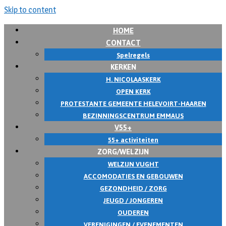
Skip to content
HOME
CONTACT
Spelregels
KERKEN
H. NICOLAASKERK
OPEN KERK
PROTESTANTE GEMEENTE HELEVOIRT-HAAREN
BEZINNINGSCENTRUM EMMAUS
V55+
55+ activiteiten
ZORG/WELZIJN
WELZIJN VUGHT
ACCOMODATIES EN GEBOUWEN
GEZONDHEID / ZORG
JEUGD / JONGEREN
OUDEREN
VERENIGINGEN / EVENEMENTEN