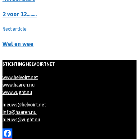
2 voor 12……..
Next article
Wel en wee
STICHTING HELVOIRTNET
www.helvoirt.net
www.haaren.nu
www.vught.nu
nieuws@helvoirt.net
info@haaren.nu
nieuws@vught.nu