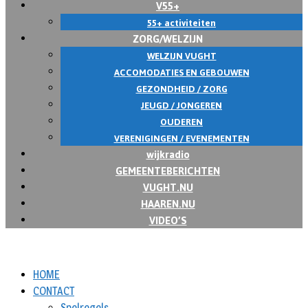
V55+
55+ activiteiten
ZORG/WELZIJN
WELZIJN VUGHT
ACCOMODATIES EN GEBOUWEN
GEZONDHEID / ZORG
JEUGD / JONGEREN
OUDEREN
VERENIGINGEN / EVENEMENTEN
wijkradio
GEMEENTEBERICHTEN
VUGHT.NU
HAAREN.NU
VIDEO’S
HOME
CONTACT
Spelregels