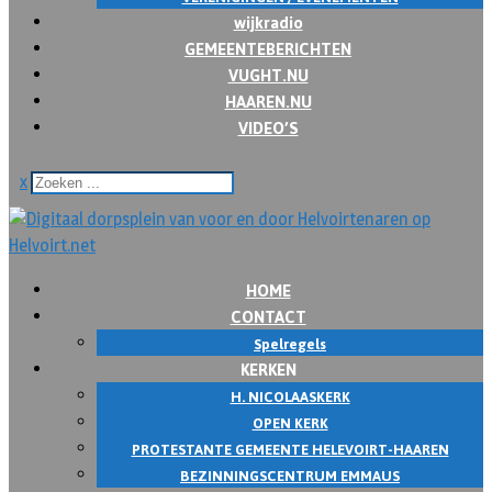
wijkradio
GEMEENTEBERICHTEN
VUGHT.NU
HAAREN.NU
VIDEO’S
x
HOME
CONTACT
Spelregels
KERKEN
H. NICOLAASKERK
OPEN KERK
PROTESTANTE GEMEENTE HELEVOIRT-HAAREN
BEZINNINGSCENTRUM EMMAUS