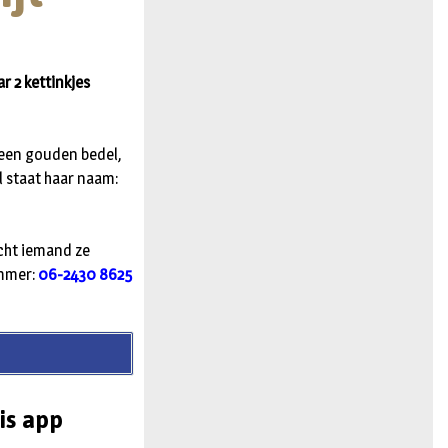
r 2 kettinkjes
 een gouden bedel,
l staat haar naam:
cht iemand ze
ummer:
06-2430 8625
is app