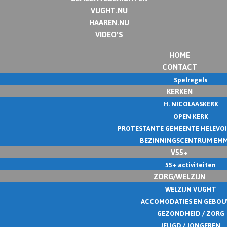
VUGHT.NU
HAAREN.NU
VIDEO’S
HOME
CONTACT
Spelregels
KERKEN
H. NICOLAASKERK
OPEN KERK
PROTESTANTE GEMEENTE HELEVO
BEZINNINGSCENTRUM EM
V55+
55+ activiteiten
ZORG/WELZIJN
WELZIJN VUGHT
ACCOMODATIES EN GEBO
GEZONDHEID / ZORG
JEUGD / JONGEREN