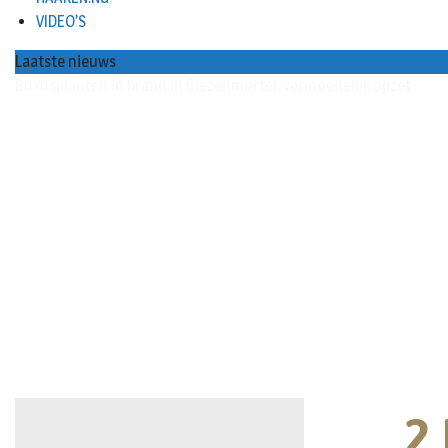
VIDEO’S
Laatste nieuws
Buxusplanten in brand in Biezenmortel, vermoedelijk opzet
2 