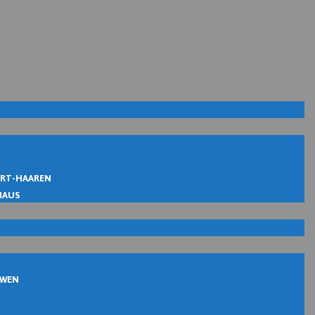
IRT-HAAREN
MAUS
UWEN