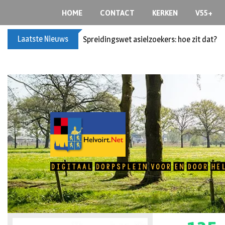
HOME
CONTACT
KERKEN
V55+
Laatste Nieuws
Spreidingswet asielzoekers: hoe zit dat?