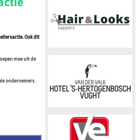
actie
n
eliersactie. Ook dit
noepen mee uit de
kale ondernemers.