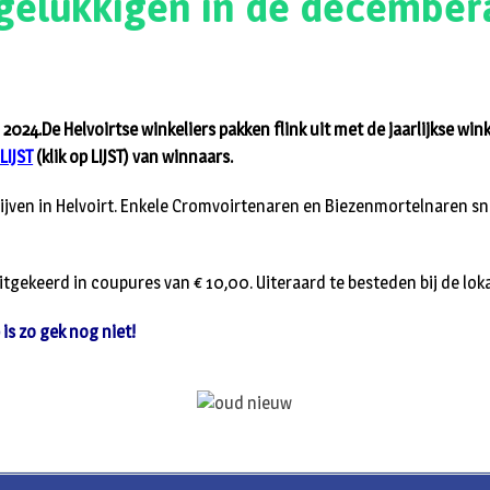
gelukkigen in de december
 2024.De Helvoirtse winkeliers pakken flink uit met de jaarlijkse wink
e
LIJST
(klik op LIJST) van winnaars.
lijven in Helvoirt. Enkele Cromvoirtenaren en Biezenmortelnaren s
itgekeerd in coupures van € 10,00. Uiteraard te besteden bij de lo
is zo gek nog niet!