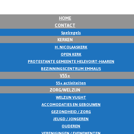
HOME
CONTACT
Spelregels
KERKEN
H. NICOLAASKERK
OPEN KERK
PROTESTANTE GEMEENTE HELEVOIRT-HAAREN
BEZINNINGSCENTRUM EMMAUS
V55+
55+ activiteiten
ZORG/WELZIJN
WELZIJN VUGHT
ACCOMODATIES EN GEBOUWEN
GEZONDHEID / ZORG
JEUGD / JONGEREN
OUDEREN
VERENIGINGEN / EVENEMENTEN