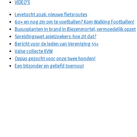
VIDEO’S
Leyetocht 2026: nieuwe fietsroutes
60+ en nog zin om te voetballen? Kom Walking Footballen!
Buxusplanten in brand in Biezenmortel, vermoedelijk opzet
Spreidingswet asielzoekers: hoe zit dat?
Bericht voor de leden van Vereniging 55+
Valse collecte KVW
Oppas gezocht voor onze twee honden!
Een bijzonder en geliefd toernooi