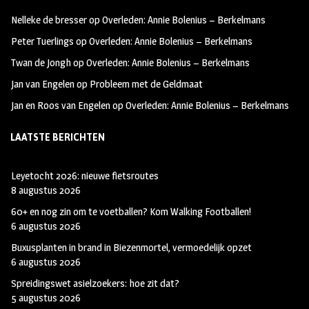
oo
ra
er
Nelleke de bresser
op
Overleden: Annie Bolenius – Berkelmans
k
m
Peter Tuerlings
op
Overleden: Annie Bolenius – Berkelmans
Twan de Jongh
op
Overleden: Annie Bolenius – Berkelmans
Jan van Engelen
op
Probleem met de Geldmaat
Jan en Roos van Engelen
op
Overleden: Annie Bolenius – Berkelmans
LAATSTE BERICHTEN
Leyetocht 2026: nieuwe fietsroutes
8 augustus 2026
60+ en nog zin om te voetballen? Kom Walking Footballen!
6 augustus 2026
Buxusplanten in brand in Biezenmortel, vermoedelijk opzet
6 augustus 2026
Spreidingswet asielzoekers: hoe zit dat?
5 augustus 2026