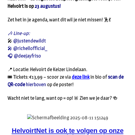
Helvoirt is op
23 augustus!
Zet het in je agenda, want dit wil je niet missen! 🕺💃
🎶 Line-up:
🎤
@justendewildt
🎤 @richellofficial_
🎧 @deejayfriso
📍 Locatie: Helvoirt de Keizer Lindelaan.
🎟️ Tickets: €13,99 – scoor ze via
deze link
in bio of
scan de
QR-code
hierboven
op de poster!
Wacht niet te lang, want op = op! 🚨 Zien we je daar? 🍻
HelvoirtNet is ook te volgen op onze