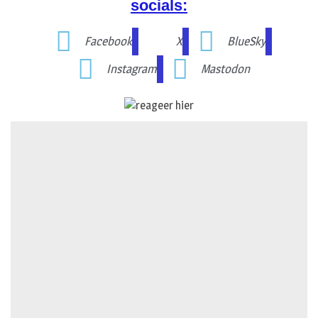
socials:
Facebook
X
BlueSky
Instagram
Mastodon