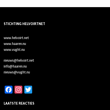
STICHTING HELVOIRTNET
www.helvoirt.net
www.haaren.nu
www.vught.nu
nieuws@helvoirt.net
info@haaren.nu
nieuws@vught.nu
Fa
In
T
ce
st
wi
LAATSTE REACTIES
b
ag
tt