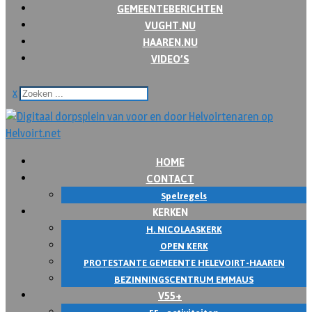
GEMEENTEBERICHTEN
VUGHT.NU
HAAREN.NU
VIDEO’S
x
HOME
CONTACT
Spelregels
KERKEN
H. NICOLAASKERK
OPEN KERK
PROTESTANTE GEMEENTE HELEVOIRT-HAAREN
BEZINNINGSCENTRUM EMMAUS
V55+