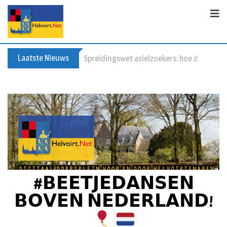
Laatste Nieuws
Bericht voor de leden van Vereniging 55+
#𝗕𝗘𝗘𝗧𝗝𝗘𝗗𝗔𝗡𝗦𝗘𝗡
𝗕𝗢𝗩𝗘𝗡 𝗡𝗘𝗗𝗘𝗥𝗟𝗔𝗡𝗗!