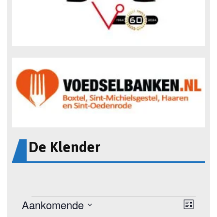
De Klender