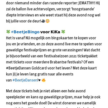
door niemand minder dan razende reporter: JEMATTHY! Hij
zal de ballon live achtervolgen, verzorgt ‘hoogstaande’
diepte interviews en wie weet staat hij deze avond nog wel
bij jullie voor de deur!
#𝗕𝗲𝗲𝘁𝗷𝗲𝗕𝗶𝗻𝗴𝗼
𝘃𝗼𝗼𝗿 𝗞𝗶𝗞𝗮
Het is vanaf NU mogelijk om bingokaarten te kopen voor
jou en je vrienden, en zo deze avond live mee te spelen voor
geweldige festivalprijzen en grote verassingen! Wat dacht
je bijvoorbeeld van een festivalseizoen 2021 ticketpakket
met tickets voor meerdere Brabantse festivals? Of een
#BeetjeDansen Goldcard voor het leven? Met deze kaart
kun jij je leven lang gratis naar alle events
van
#BeetjeDansen
!
♥️
Met deze tickets heb je niet alleen een hele avond
speelplezier en kans op geweldige prijzen, maar help je ook
nog eens het goede doel! De winst doneren we namelijk