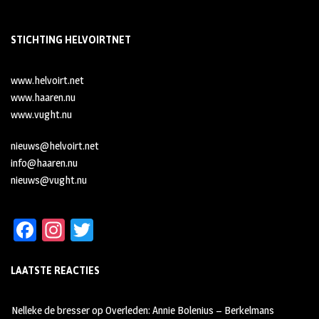
STICHTING HELVOIRTNET
www.helvoirt.net
www.haaren.nu
www.vught.nu
nieuws@helvoirt.net
info@haaren.nu
nieuws@vught.nu
Fa
In
T
ce
st
wi
LAATSTE REACTIES
b
ag
tt
oo
ra
er
Nelleke de bresser
op
Overleden: Annie Bolenius – Berkelmans