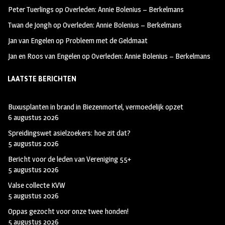
k
m
Peter Tuerlings
op
Overleden: Annie Bolenius – Berkelmans
Twan de Jongh
op
Overleden: Annie Bolenius – Berkelmans
Jan van Engelen
op
Probleem met de Geldmaat
Jan en Roos van Engelen
op
Overleden: Annie Bolenius – Berkelmans
LAATSTE BERICHTEN
Buxusplanten in brand in Biezenmortel, vermoedelijk opzet
6 augustus 2026
Spreidingswet asielzoekers: hoe zit dat?
5 augustus 2026
Bericht voor de leden van Vereniging 55+
5 augustus 2026
Valse collecte KVW
5 augustus 2026
Oppas gezocht voor onze twee honden!
5 augustus 2026