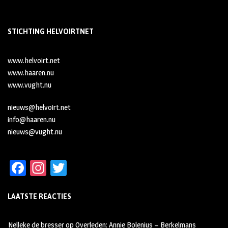
STICHTING HELVOIRTNET
www.helvoirt.net
www.haaren.nu
www.vught.nu
nieuws@helvoirt.net
info@haaren.nu
nieuws@vught.nu
Fa
In
T
ce
st
wi
LAATSTE REACTIES
b
ag
tt
oo
ra
er
Nelleke de bresser
op
Overleden: Annie Bolenius – Berkelmans