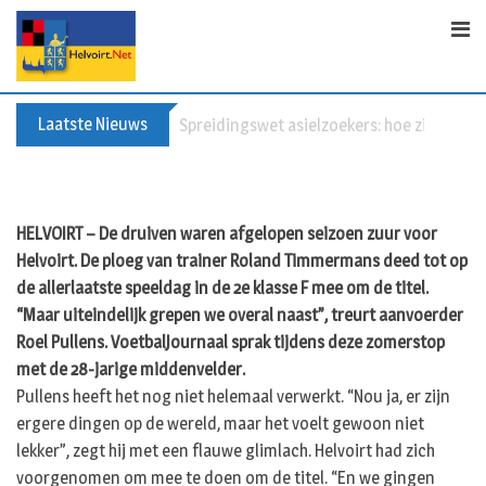
S
k
i
p
t
Laatste Nieuws
Spreidingswet asielzoekers: hoe zit dat?
o
c
o
n
HELVOIRT – De druiven waren afgelopen seizoen zuur voor
t
Helvoirt. De ploeg van trainer Roland Timmermans deed tot op
e
de allerlaatste speeldag in de 2e klasse F mee om de titel.
n
“Maar uiteindelijk grepen we overal naast”, treurt aanvoerder
t
Roel Pullens. VoetbalJournaal sprak tijdens deze zomerstop
met de 28-jarige middenvelder.
Pullens heeft het nog niet helemaal verwerkt. “Nou ja, er zijn
ergere dingen op de wereld, maar het voelt gewoon niet
lekker”, zegt hij met een flauwe glimlach. Helvoirt had zich
voorgenomen om mee te doen om de titel. “En we gingen