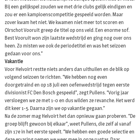
Bij een gelijkspel zouden we met drie clubs gelijk eindigen en
zou er een kampioenscompetitie gespeeld worden. Maar
zover kwam het niet. We kwamen niet meer tot scoren en
Oirschot Vooruit greep de titel op ons veld. Een enorme sof.
Best Vooruit won zijn laatste wedstrijd en ging nog over ons
heen. Zo misten we ook de periodetitel en was het seizoen
gedaan voor ons.”
Vakantie
Voor Helvoirt restte niets anders dan uithuilen en de blik op
volgend seizoen te richten. “We hebben nog even
doorgetraind en op 18 juli een oefenwedstrijd tegen eerste
divisionist FC Den Bosch gespeeld”, zegt Pullens. “Vorig jaar
versloegen we ze met 1-0 en dus wilden ze revanche. Het werd
dit keer 1-5. Daarna zijn we op vakantie gegaan.”
Na de zomer mag Helvoirt het dan opnieuw gaan proberen. “De
groep blijft gewoon bij elkaar”, weet Pullens, die zelf al vanaf
zijn 17e in het eerste speelt. “We hebben een goede selectie en
deze ervaring nemen we weer mee in onze rugtas. Daar