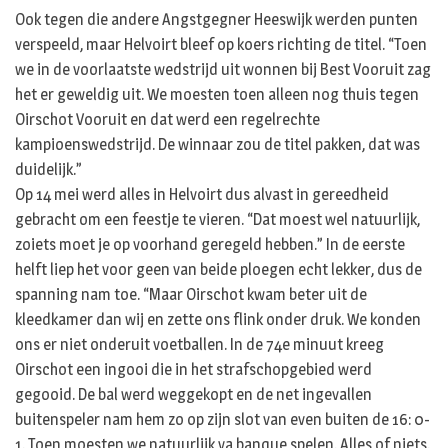
Ook tegen die andere Angstgegner Heeswijk werden punten
verspeeld, maar Helvoirt bleef op koers richting de titel. “Toen
we in de voorlaatste wedstrijd uit wonnen bij Best Vooruit zag
het er geweldig uit. We moesten toen alleen nog thuis tegen
Oirschot Vooruit en dat werd een regelrechte
kampioenswedstrijd. De winnaar zou de titel pakken, dat was
duidelijk.”
Op 14 mei werd alles in Helvoirt dus alvast in gereedheid
gebracht om een feestje te vieren. “Dat moest wel natuurlijk,
zoiets moet je op voorhand geregeld hebben.” In de eerste
helft liep het voor geen van beide ploegen echt lekker, dus de
spanning nam toe. “Maar Oirschot kwam beter uit de
kleedkamer dan wij en zette ons flink onder druk. We konden
ons er niet onderuit voetballen. In de 74e minuut kreeg
Oirschot een ingooi die in het strafschopgebied werd
gegooid. De bal werd weggekopt en de net ingevallen
buitenspeler nam hem zo op zijn slot van even buiten de 16: 0-
1. Toen moesten we natuurlijk va banque spelen. Alles of niets.