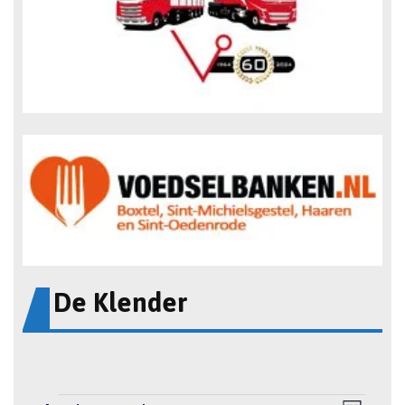
De Klender