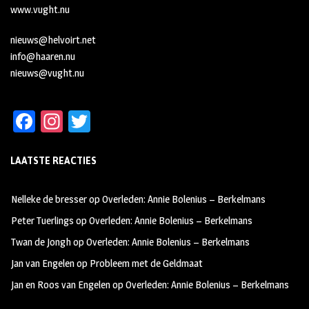
www.vught.nu
nieuws@helvoirt.net
info@haaren.nu
nieuws@vught.nu
Fa
In
T
ce
st
wi
LAATSTE REACTIES
b
ag
tt
oo
ra
er
Nelleke de bresser
op
Overleden: Annie Bolenius – Berkelmans
k
m
Peter Tuerlings
op
Overleden: Annie Bolenius – Berkelmans
Twan de Jongh
op
Overleden: Annie Bolenius – Berkelmans
Jan van Engelen
op
Probleem met de Geldmaat
Jan en Roos van Engelen
op
Overleden: Annie Bolenius – Berkelmans