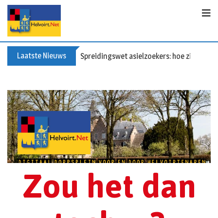
Laatste Nieuws
Spreidingswet asielzoekers: hoe zit dat?
Zou het dan