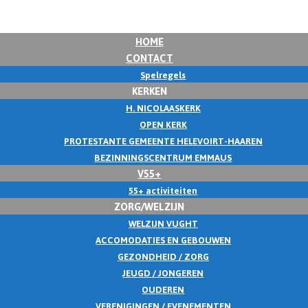
HOME
CONTACT
Spelregels
KERKEN
H. NICOLAASKERK
OPEN KERK
PROTESTANTE GEMEENTE HELEVOIRT-HAAREN
BEZINNINGSCENTRUM EMMAUS
V55+
55+ activiteiten
ZORG/WELZIJN
WELZIJN VUGHT
ACCOMODATIES EN GEBOUWEN
GEZONDHEID / ZORG
JEUGD / JONGEREN
OUDEREN
VERENIGINGEN / EVENEMENTEN