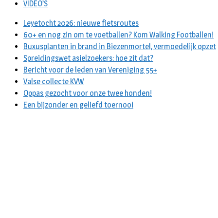
VIDEO’S
Leyetocht 2026: nieuwe fietsroutes
60+ en nog zin om te voetballen? Kom Walking Footballen!
Buxusplanten in brand in Biezenmortel, vermoedelijk opzet
Spreidingswet asielzoekers: hoe zit dat?
Bericht voor de leden van Vereniging 55+
Valse collecte KVW
Oppas gezocht voor onze twee honden!
Een bijzonder en geliefd toernooi