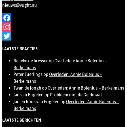
nieuws@vught.nu
Facebook
Instagram
Twitter
LAATSTE REACTIES
Nelleke de bresser
op
Overleden: Annie Bolenius –
Berkelmans
Peter Tuerlings
op
Overleden: Annie Bolenius –
Berkelmans
Twan de Jongh
op
Overleden: Annie Bolenius – Berkelmans
Jan van Engelen
op
Probleem met de Geldmaat
Jan en Roos van Engelen
op
Overleden: Annie Bolenius –
Berkelmans
LAATSTE BERICHTEN