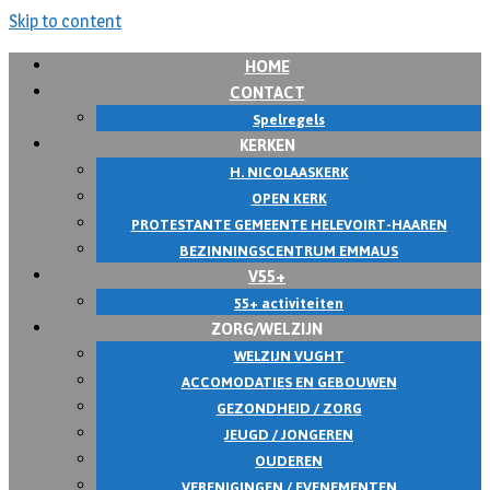
Skip to content
HOME
CONTACT
Spelregels
KERKEN
H. NICOLAASKERK
OPEN KERK
PROTESTANTE GEMEENTE HELEVOIRT-HAAREN
BEZINNINGSCENTRUM EMMAUS
V55+
55+ activiteiten
ZORG/WELZIJN
WELZIJN VUGHT
ACCOMODATIES EN GEBOUWEN
GEZONDHEID / ZORG
JEUGD / JONGEREN
OUDEREN
VERENIGINGEN / EVENEMENTEN