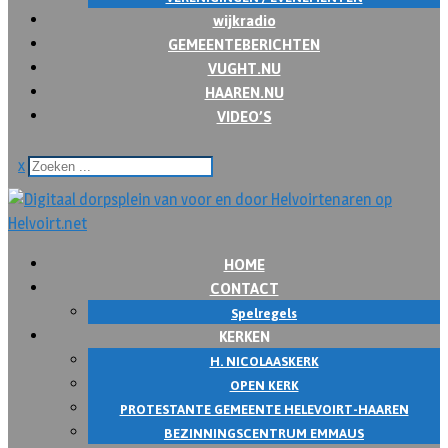
wijkradio
GEMEENTEBERICHTEN
VUGHT.NU
HAAREN.NU
VIDEO’S
x
HOME
CONTACT
Spelregels
KERKEN
H. NICOLAASKERK
OPEN KERK
PROTESTANTE GEMEENTE HELEVOIRT-HAAREN
BEZINNINGSCENTRUM EMMAUS