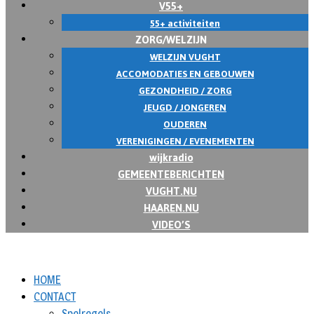
V55+
55+ activiteiten
ZORG/WELZIJN
WELZIJN VUGHT
ACCOMODATIES EN GEBOUWEN
GEZONDHEID / ZORG
JEUGD / JONGEREN
OUDEREN
VERENIGINGEN / EVENEMENTEN
wijkradio
GEMEENTEBERICHTEN
VUGHT.NU
HAAREN.NU
VIDEO’S
HOME
CONTACT
Spelregels