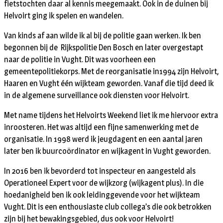
fietstochten daar al kennis meegemaakt. Ook in de duinen bij
Helvoirt ging ik spelen en wandelen.
Van kinds af aan wilde ik al bij de politie gaan werken. Ik ben
begonnen bij de Rijkspolitie Den Bosch en later overgestapt
naar de politie in Vught. Dit was voorheen een
gemeentepolitiekorps. Met de reorganisatie in1994 zijn Helvoirt,
Haaren en Vught één wijkteam geworden. Vanaf die tijd deed ik
in de algemene surveillance ook diensten voor Helvoirt.
Met name tijdens het Helvoirts Weekend liet ik me hiervoor extra
inroosteren. Het was altijd een fijne samenwerking met de
organisatie. In 1998 werd ik jeugdagent en een aantal jaren
later ben ik buurcoördinator en wijkagent in Vught geworden.
In 2016 ben ik bevorderd tot inspecteur en aangesteld als
Operationeel Expert voor de wijkzorg (wijkagent plus). In die
hoedanigheid ben ik ook leidinggevende voor het wijkteam
Vught. Dit is een enthousiaste club collega’s die ook betrokken
zijn bij het bewakingsgebied, dus ook voor Helvoirt!