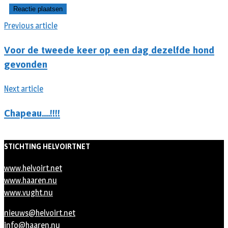
Previous article
Voor de tweede keer op een dag dezelfde hond
gevonden
Next article
Chapeau….!!!!
STICHTING HELVOIRTNET
www.helvoirt.net
www.haaren.nu
www.vught.nu
nieuws@helvoirt.net
info@haaren.nu