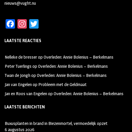
nieuws@vught.nu
Fa
In
T
ce
st
wi
LAATSTE REACTIES
b
ag
tt
oo
ra
er
Nelleke de bresser
op
Overleden: Annie Bolenius – Berkelmans
k
m
Peter Tuerlings
op
Overleden: Annie Bolenius – Berkelmans
Twan de Jongh
op
Overleden: Annie Bolenius – Berkelmans
Jan van Engelen
op
Probleem met de Geldmaat
Jan en Roos van Engelen
op
Overleden: Annie Bolenius – Berkelmans
LAATSTE BERICHTEN
Buxusplanten in brand in Biezenmortel, vermoedelijk opzet
6 augustus 2026