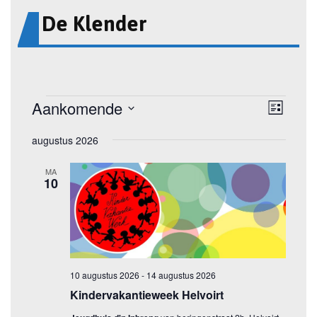
De Klender