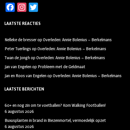
Fa
In
T
ce
st
wi
LAATSTE REACTIES
b
ag
tt
oo
ra
er
Nelleke de bresser
op
Overleden: Annie Bolenius – Berkelmans
k
m
Peter Tuerlings
op
Overleden: Annie Bolenius – Berkelmans
Twan de Jongh
op
Overleden: Annie Bolenius – Berkelmans
Jan van Engelen
op
Probleem met de Geldmaat
Jan en Roos van Engelen
op
Overleden: Annie Bolenius – Berkelmans
LAATSTE BERICHTEN
60+ en nog zin om te voetballen? Kom Walking Footballen!
6 augustus 2026
Buxusplanten in brand in Biezenmortel, vermoedelijk opzet
6 augustus 2026