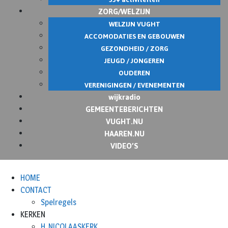
ZORG/WELZIJN
WELZIJN VUGHT
ACCOMODATIES EN GEBOUWEN
GEZONDHEID / ZORG
JEUGD / JONGEREN
OUDEREN
VERENIGINGEN / EVENEMENTEN
wijkradio
GEMEENTEBERICHTEN
VUGHT.NU
HAAREN.NU
VIDEO’S
HOME
CONTACT
Spelregels
KERKEN
H. NICOLAASKERK