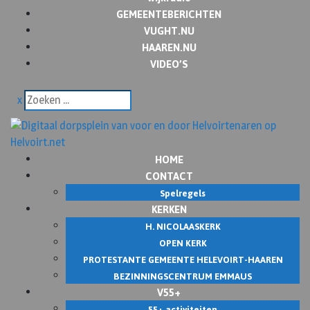
GEMEENTEBERICHTEN
VUGHT.NU
HAAREN.NU
VIDEO’S
x
HOME
CONTACT
Spelregels
KERKEN
H. NICOLAASKERK
OPEN KERK
PROTESTANTE GEMEENTE HELEVOIRT-HAAREN
BEZINNINGSCENTRUM EMMAUS
V55+
55+ activiteiten