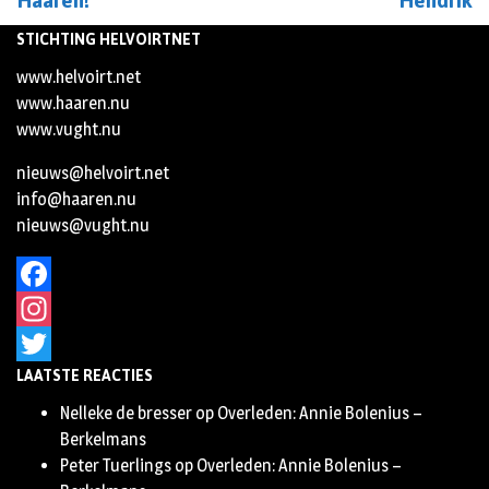
Haaren!
Hendrik
STICHTING HELVOIRTNET
www.helvoirt.net
www.haaren.nu
www.vught.nu
nieuws@helvoirt.net
info@haaren.nu
nieuws@vught.nu
Facebook
Instagram
LAATSTE REACTIES
Twitter
Nelleke de bresser
op
Overleden: Annie Bolenius –
Berkelmans
Peter Tuerlings
op
Overleden: Annie Bolenius –