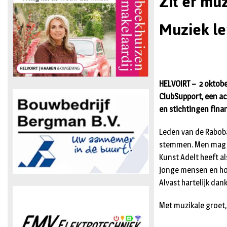
Zit er mu
Muziek le
HELVOIRT – 2 oktobe
ClubSupport, een ac
en stichtingen finan
Leden van de Rabob
stemmen. Men mag 5
Kunst Adelt heeft a
jonge mensen en hoo
Alvast hartelijk dank
Met muzikale groet,