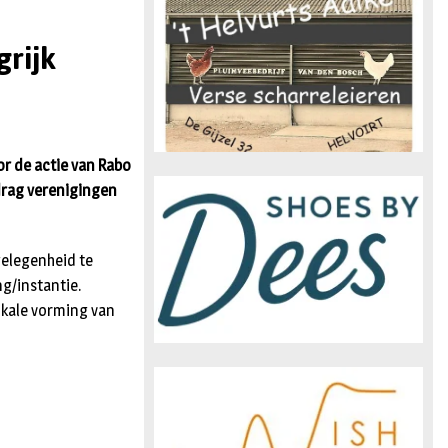
n
grijk
or de actie van Rabo
drag verenigingen
gelegenheid te
g/instantie.
ikale vorming van