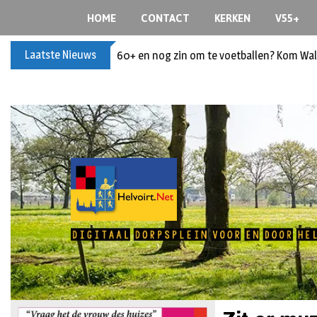
HOME
CONTACT
KERKEN
V55+
Laatste Nieuws
Buxusplanten in brand in Biezenmortel, v