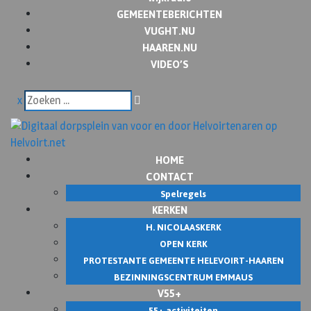
GEMEENTEBERICHTEN
VUGHT.NU
HAAREN.NU
VIDEO’S
x
HOME
CONTACT
Spelregels
KERKEN
H. NICOLAASKERK
OPEN KERK
PROTESTANTE GEMEENTE HELEVOIRT-HAAREN
BEZINNINGSCENTRUM EMMAUS
V55+
55+ activiteiten