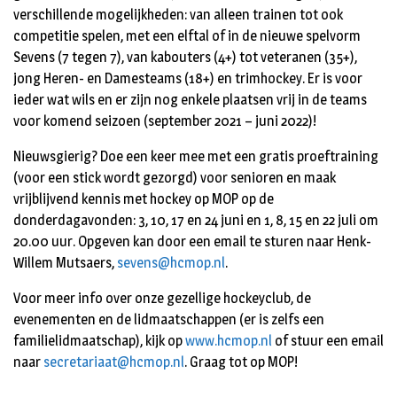
verschillende mogelijkheden: van alleen trainen tot ook
competitie spelen, met een elftal of in de nieuwe spelvorm
Sevens (7 tegen 7), van kabouters (4+) tot veteranen (35+),
jong Heren- en Damesteams (18+) en trimhockey. Er is voor
ieder wat wils en er zijn nog enkele plaatsen vrij in de teams
voor komend seizoen (september 2021 – juni 2022)!
Nieuwsgierig? Doe een keer mee met een gratis proeftraining
(voor een stick wordt gezorgd) voor senioren en maak
vrijblijvend kennis met hockey op MOP op de
donderdagavonden: 3, 10, 17 en 24 juni en 1, 8, 15 en 22 juli om
20.00 uur. Opgeven kan door een email te sturen naar Henk-
Willem Mutsaers,
sevens@hcmop.nl
.
Voor meer info over onze gezellige hockeyclub, de
evenementen en de lidmaatschappen (er is zelfs een
familielidmaatschap), kijk op
www.hcmop.nl
of stuur een email
naar
secretariaat@hcmop.nl
. Graag tot op MOP!