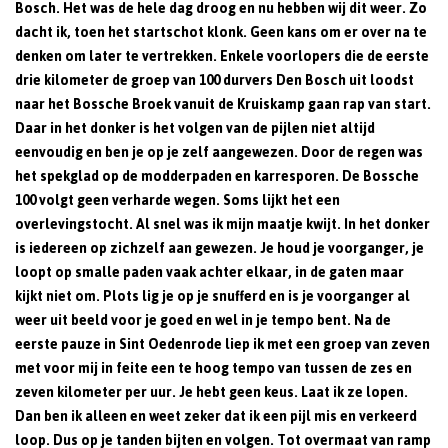
Bosch. Het was de hele dag droog en nu hebben wij dit weer. Zo
dacht ik, toen het startschot klonk. Geen kans om er over na te
denken om later te vertrekken. Enkele voorlopers die de eerste
drie kilometer de groep van 100 durvers Den Bosch uit loodst
naar het Bossche Broek vanuit de Kruiskamp gaan rap van start.
Daar in het donker is het volgen van de pijlen niet altijd
eenvoudig en ben je op je zelf aangewezen. Door de regen was
het spekglad op de modderpaden en karresporen. De Bossche
100 volgt geen verharde wegen. Soms lijkt het een
overlevingstocht. Al snel was ik mijn maatje kwijt. In het donker
is iedereen op zichzelf aan gewezen. Je houd je voorganger, je
loopt op smalle paden vaak achter elkaar, in de gaten maar
kijkt niet om. Plots lig je op je snufferd en is je voorganger al
weer uit beeld voor je goed en wel in je tempo bent. Na de
eerste pauze in Sint Oedenrode liep ik met een groep van zeven
met voor mij in feite een te hoog tempo van tussen de zes en
zeven kilometer per uur. Je hebt geen keus. Laat ik ze lopen.
Dan ben ik alleen en weet zeker dat ik een pijl mis en verkeerd
loop. Dus op je tanden bijten en volgen. Tot overmaat van ramp