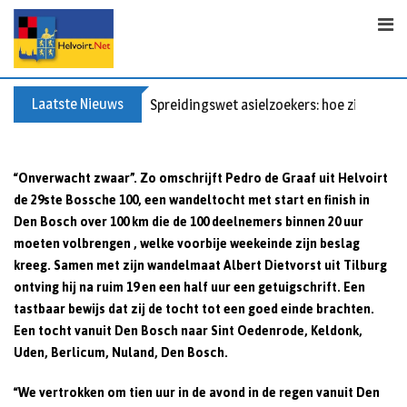
Skip
to
content
Laatste Nieuws
Spreidingswet asielzoekers: hoe zit dat?
“Onverwacht zwaar”. Zo omschrijft Pedro de Graaf uit Helvoirt
de 29ste Bossche 100, een wandeltocht met start en finish in
Den Bosch over 100 km die de 100 deelnemers binnen 20 uur
moeten volbrengen , welke voorbije weekeinde zijn beslag
kreeg. Samen met zijn wandelmaat Albert Dietvorst uit Tilburg
ontving hij na ruim 19 en een half uur een getuigschrift. Een
tastbaar bewijs dat zij de tocht tot een goed einde brachten.
Een tocht vanuit Den Bosch naar Sint Oedenrode, Keldonk,
Uden, Berlicum, Nuland, Den Bosch.
“We vertrokken om tien uur in de avond in de regen vanuit Den