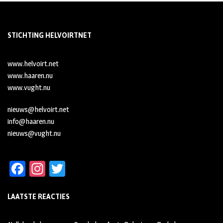
STICHTING HELVOIRTNET
www.helvoirt.net
www.haaren.nu
www.vught.nu
nieuws@helvoirt.net
info@haaren.nu
nieuws@vught.nu
Fa
In
T
ce
st
wi
LAATSTE REACTIES
b
ag
tt
oo
ra
er