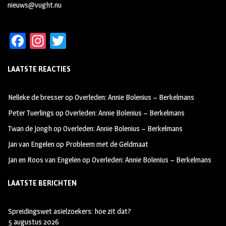
nieuws@vught.nu
Fa
In
T
ce
st
wi
LAATSTE REACTIES
b
ag
tt
oo
ra
er
Nelleke de bresser
op
Overleden: Annie Bolenius – Berkelmans
k
m
Peter Tuerlings
op
Overleden: Annie Bolenius – Berkelmans
Twan de Jongh
op
Overleden: Annie Bolenius – Berkelmans
Jan van Engelen
op
Probleem met de Geldmaat
Jan en Roos van Engelen
op
Overleden: Annie Bolenius – Berkelmans
LAATSTE BERICHTEN
Spreidingswet asielzoekers: hoe zit dat?
5 augustus 2026