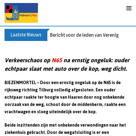
S
k
i
p
t
Laatste Nieuws
Bericht voor de leden van Vereniging 55+
o
c
o
Verkeerschaos op
N65
na ernstig ongeluk: ouder
n
echtpaar slaat met auto over de kop, weg dicht.
t
e
BIEZENMORTEL – Door een ernstig ongeluk op de N65 is de
n
rijksweg richting Tilburg volledig afgesloten. Een ouder
t
echtpaar raakte ter hoogte van Haaren door nog onbekende
oorzaak van de weg, schoot door de middenberm, raakte een
vrachtwagen en sloeg uiteindelijk over de kop.
Beide inzittenden zijn met onbekende verwondingen naar het
ziekenhuis gebracht. Door de wegafsluiting is er een