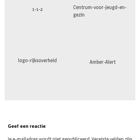
Centrum-voor-jeugd-en-
1-1-2
gezin
logo-rijksoverheid
Amber-Alert
Geef een reactie
Je e-mailadres wordt niet gepubliceerd.
Vereiste velden zijn