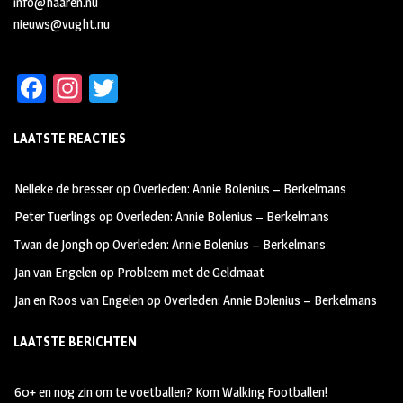
info@haaren.nu
nieuws@vught.nu
Fa
In
T
ce
st
wi
LAATSTE REACTIES
b
ag
tt
oo
ra
er
Nelleke de bresser
op
Overleden: Annie Bolenius – Berkelmans
k
m
Peter Tuerlings
op
Overleden: Annie Bolenius – Berkelmans
Twan de Jongh
op
Overleden: Annie Bolenius – Berkelmans
Jan van Engelen
op
Probleem met de Geldmaat
Jan en Roos van Engelen
op
Overleden: Annie Bolenius – Berkelmans
LAATSTE BERICHTEN
60+ en nog zin om te voetballen? Kom Walking Footballen!