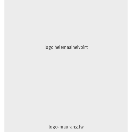
logo truckertruck 2023.fw
johan