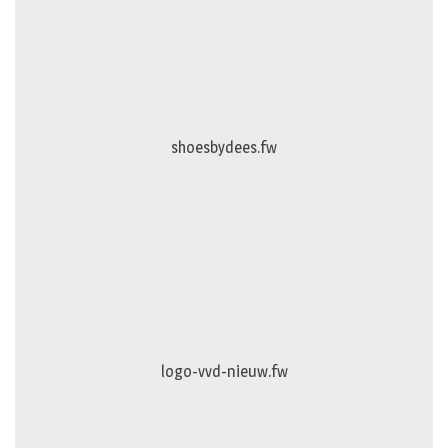
shoesbydees.fw
logo-vvd-nieuw.fw