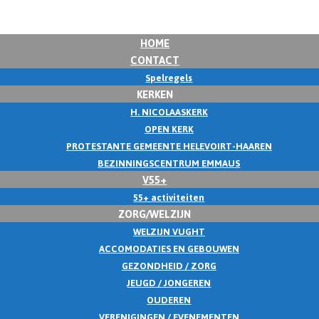
HOME
CONTACT
Spelregels
KERKEN
H. NICOLAASKERK
OPEN KERK
PROTESTANTE GEMEENTE HELEVOIRT-HAAREN
BEZINNINGSCENTRUM EMMAUS
V55+
55+ activiteiten
ZORG/WELZIJN
WELZIJN VUGHT
ACCOMODATIES EN GEBOUWEN
GEZONDHEID / ZORG
JEUGD / JONGEREN
OUDEREN
VERENIGINGEN / EVENEMENTEN