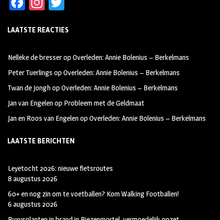
Fa
In
T
ce
st
wi
LAATSTE REACTIES
b
ag
tt
oo
ra
er
Nelleke de bresser
op
Overleden: Annie Bolenius – Berkelmans
k
m
Peter Tuerlings
op
Overleden: Annie Bolenius – Berkelmans
Twan de Jongh
op
Overleden: Annie Bolenius – Berkelmans
Jan van Engelen
op
Probleem met de Geldmaat
Jan en Roos van Engelen
op
Overleden: Annie Bolenius – Berkelmans
LAATSTE BERICHTEN
Leyetocht 2026: nieuwe fietsroutes
8 augustus 2026
60+ en nog zin om te voetballen? Kom Walking Footballen!
6 augustus 2026
Buxusplanten in brand in Biezenmortel, vermoedelijk opzet