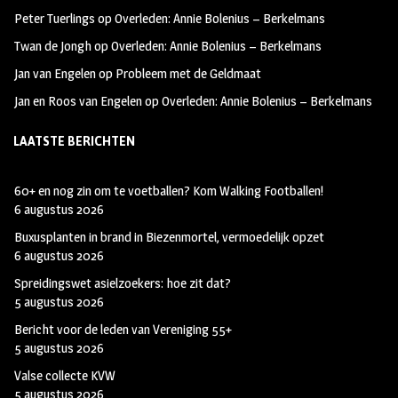
k
m
Peter Tuerlings
op
Overleden: Annie Bolenius – Berkelmans
Twan de Jongh
op
Overleden: Annie Bolenius – Berkelmans
Jan van Engelen
op
Probleem met de Geldmaat
Jan en Roos van Engelen
op
Overleden: Annie Bolenius – Berkelmans
LAATSTE BERICHTEN
60+ en nog zin om te voetballen? Kom Walking Footballen!
6 augustus 2026
Buxusplanten in brand in Biezenmortel, vermoedelijk opzet
6 augustus 2026
Spreidingswet asielzoekers: hoe zit dat?
5 augustus 2026
Bericht voor de leden van Vereniging 55+
5 augustus 2026
Valse collecte KVW
5 augustus 2026