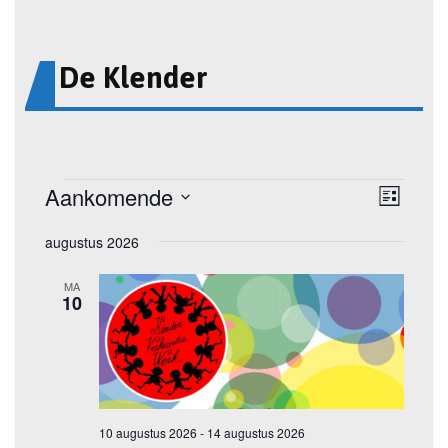
De Klender