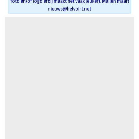
foto en/of logo erbij maakt het vaak leuker). Mailen maar!
nieuws@helvoirt.net