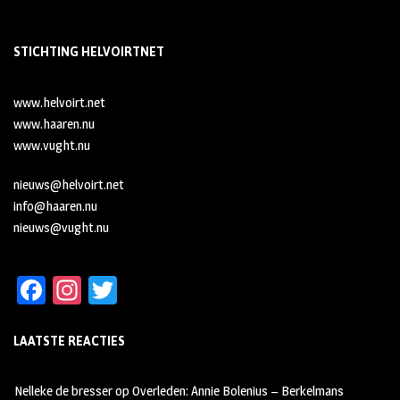
STICHTING HELVOIRTNET
www.helvoirt.net
www.haaren.nu
www.vught.nu
nieuws@helvoirt.net
info@haaren.nu
nieuws@vught.nu
Fa
In
T
ce
st
wi
LAATSTE REACTIES
b
ag
tt
oo
ra
er
Nelleke de bresser
op
Overleden: Annie Bolenius – Berkelmans