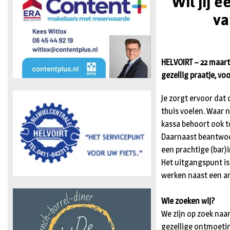
Wil jij 
va
HELVOIRT – 22 maart
gezellig praatje, vo
Je zorgt ervoor dat
thuis voelen. Waar 
kassa behoort ook t
Daarnaast beantwoor
een prachtige (bar)i
Het uitgangspunt i
werken naast een and
Wie zoeken wij?
We zijn op zoek naa
gezellige ontmoeti