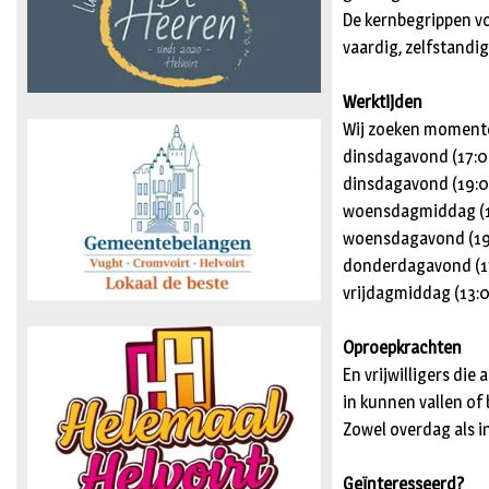
De kernbegrippen voo
vaardig, zelfstandi
Werktijden
Wij zoeken momente
dinsdagavond (17:
dinsdagavond (19:
woensdagmiddag (1
woensdagavond (1
donderdagavond (1
vrijdagmiddag (13:
Oproepkrachten
En vrijwilligers die
in kunnen vallen of
Zowel overdag als i
Geïnteresseerd?