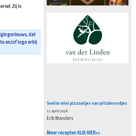
sel. Zij is
igingsnieuws, dat
oto en/of logo erbij
Snelle mini pizzaatjes van pittabroodjes
11 april 2026
Erik Manders
Meer recepten KLIK HIER>>