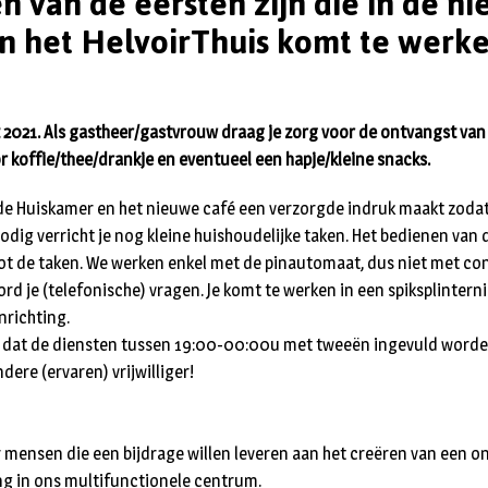
één van de eersten zijn die in de n
n het HelvoirThuis komt te werk
 2021. Als gastheer/gastvrouw draag je zorg voor de ontvangst van 
or koffie/thee/drankje en eventueel een hapje/kleine snacks.
 de Huiskamer en het nieuwe café een verzorgde indruk maakt zodat
nodig verricht je nog kleine huishoudelijke taken. Het bedienen van
ot de taken. We werken enkel met de pinautomaat, dus niet met con
d je (telefonische) vragen. Je komt te werken in een spiksplinter
nrichting.
s dat de diensten tussen 19:00-00:00u met tweeën ingevuld worden
ere (ervaren) vrijwilliger!
r mensen die een bijdrage willen leveren aan het creëren van een 
ng in ons multifunctionele centrum.