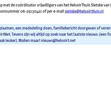
met de coördinator vrijwilligers van het HelvoirThuis Sietske van Ier
efoonnummer 06-25130421 of per e-mail
sietske@helvoirthuis.nl
 plaatsen, een mededeling doen, familiebericht doorgeven of veren
oirtNet. Tevens zijn wij altijd op zoek naar het laatste nieuws. (een f
aak leuker). Mailen maar!
nieuws@helvoirt.net