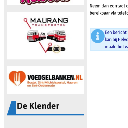
Neem dan contact op 
bereikbaar via tel
Een bericht
kan bij Helv
maakt het v
De Klender