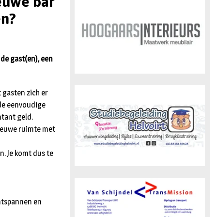
ieuwe bar
n
en?
de gast(en), een
 gasten zich er
 de eenvoudige
tant geld.
nieuwe ruimte met
. Je komt dus te
ontspannen en