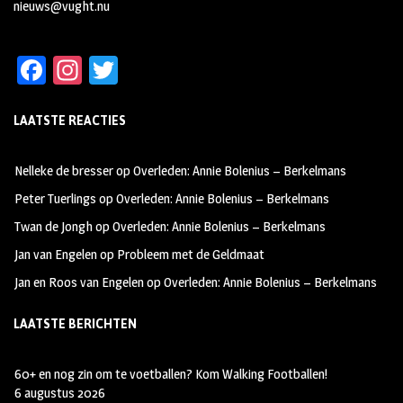
nieuws@vught.nu
Fa
In
T
ce
st
wi
LAATSTE REACTIES
b
ag
tt
oo
ra
er
Nelleke de bresser
op
Overleden: Annie Bolenius – Berkelmans
k
m
Peter Tuerlings
op
Overleden: Annie Bolenius – Berkelmans
Twan de Jongh
op
Overleden: Annie Bolenius – Berkelmans
Jan van Engelen
op
Probleem met de Geldmaat
Jan en Roos van Engelen
op
Overleden: Annie Bolenius – Berkelmans
LAATSTE BERICHTEN
60+ en nog zin om te voetballen? Kom Walking Footballen!
6 augustus 2026