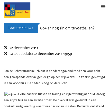
S
k
i
p
t
Laatste Nieuws
60+ en nog zin om te voetballen? Kom Wal
o
c
o
22 december 2011
n
Latest Update: 22 december 2011 19:59
t
e
n
Aan de Achterstraat in Helvoirt is donderdagavond rond tien voor acht
t
een gewapende overval gepleegd op een wijnwinkel. De zaak is gevestigd
in een woonhuis. De dader is nog op de vlucht.
De dader is tussen de twintig en vijfentwintig jaar oud, droeg
een grijze trui en een zwarte broek. De overvaller is gevlucht in een
donkerkleurig voertuig waar twee personen in zaten. De buit is onbekend.