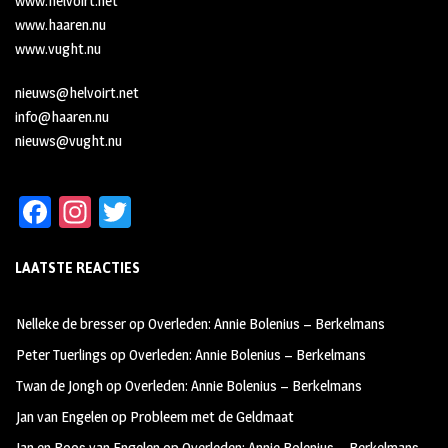
www.helvoirt.net
www.haaren.nu
www.vught.nu
nieuws@helvoirt.net
info@haaren.nu
nieuws@vught.nu
Fa
In
T
ce
st
wi
LAATSTE REACTIES
b
ag
tt
oo
ra
er
Nelleke de bresser
op
Overleden: Annie Bolenius – Berkelmans
k
m
Peter Tuerlings
op
Overleden: Annie Bolenius – Berkelmans
Twan de Jongh
op
Overleden: Annie Bolenius – Berkelmans
Jan van Engelen
op
Probleem met de Geldmaat
Jan en Roos van Engelen
op
Overleden: Annie Bolenius – Berkelmans