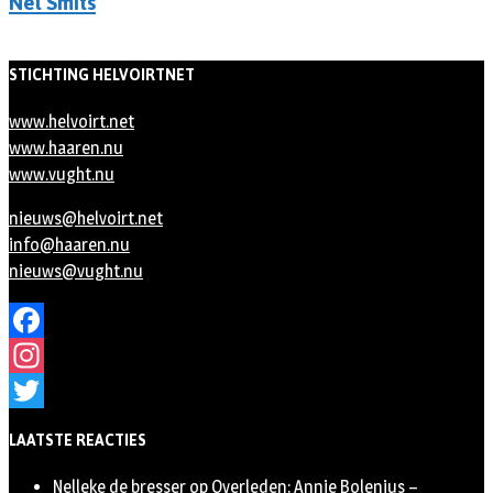
Nel Smits
STICHTING HELVOIRTNET
www.helvoirt.net
www.haaren.nu
www.vught.nu
nieuws@helvoirt.net
info@haaren.nu
nieuws@vught.nu
Facebook
Instagram
Twitter
LAATSTE REACTIES
Nelleke de bresser
op
Overleden: Annie Bolenius –