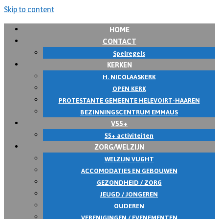
Skip to content
HOME
CONTACT
Spelregels
KERKEN
H. NICOLAASKERK
OPEN KERK
PROTESTANTE GEMEENTE HELEVOIRT-HAAREN
BEZINNINGSCENTRUM EMMAUS
V55+
55+ activiteiten
ZORG/WELZIJN
WELZIJN VUGHT
ACCOMODATIES EN GEBOUWEN
GEZONDHEID / ZORG
JEUGD / JONGEREN
OUDEREN
VERENIGINGEN / EVENEMENTEN