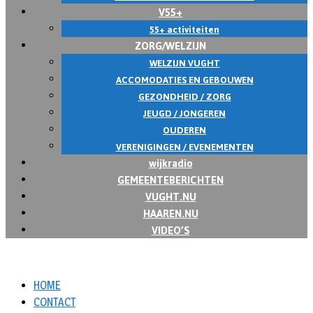
V55+
55+ activiteiten
ZORG/WELZIJN
WELZIJN VUGHT
ACCOMODATIES EN GEBOUWEN
GEZONDHEID / ZORG
JEUGD / JONGEREN
OUDEREN
VERENIGINGEN / EVENEMENTEN
wijkradio
GEMEENTEBERICHTEN
VUGHT.NU
HAAREN.NU
VIDEO’S
HOME
CONTACT