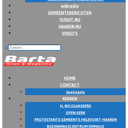
wijkradio
GEMEENTEBERICHTEN
VUGHT.NU
HAAREN.NU
VIDEO’S
x
HOME
CONTACT
Spelregels
KERKEN
H. NICOLAASKERK
OPEN KERK
PROTESTANTE GEMEENTE HELEVOIRT-HAAREN
BEZINNINGSCENTRUM EMMAUS