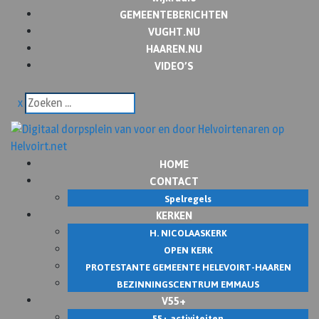
GEMEENTEBERICHTEN
VUGHT.NU
HAAREN.NU
VIDEO’S
x
HOME
CONTACT
Spelregels
KERKEN
H. NICOLAASKERK
OPEN KERK
PROTESTANTE GEMEENTE HELEVOIRT-HAAREN
BEZINNINGSCENTRUM EMMAUS
V55+
55+ activiteiten