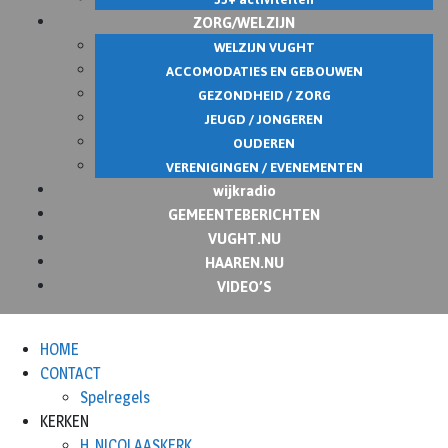
ZORG/WELZIJN
WELZIJN VUGHT
ACCOMODATIES EN GEBOUWEN
GEZONDHEID / ZORG
JEUGD / JONGEREN
OUDEREN
VERENIGINGEN / EVENEMENTEN
wijkradio
GEMEENTEBERICHTEN
VUGHT.NU
HAAREN.NU
VIDEO’S
HOME
CONTACT
Spelregels
KERKEN
H. NICOLAASKERK