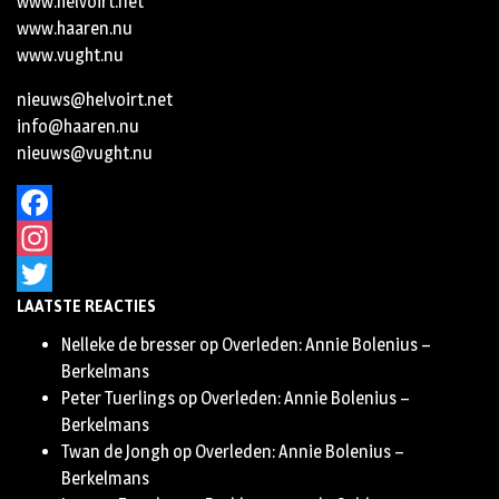
www.helvoirt.net
www.haaren.nu
www.vught.nu
nieuws@helvoirt.net
info@haaren.nu
nieuws@vught.nu
Facebook
Instagram
LAATSTE REACTIES
Twitter
Nelleke de bresser
op
Overleden: Annie Bolenius –
Berkelmans
Peter Tuerlings
op
Overleden: Annie Bolenius –
Berkelmans
Twan de Jongh
op
Overleden: Annie Bolenius –
Berkelmans