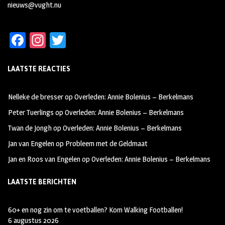
nieuws@vught.nu
Fa
In
T
ce
st
wi
LAATSTE REACTIES
b
ag
tt
oo
ra
er
Nelleke de bresser
op
Overleden: Annie Bolenius – Berkelmans
k
m
Peter Tuerlings
op
Overleden: Annie Bolenius – Berkelmans
Twan de Jongh
op
Overleden: Annie Bolenius – Berkelmans
Jan van Engelen
op
Probleem met de Geldmaat
Jan en Roos van Engelen
op
Overleden: Annie Bolenius – Berkelmans
LAATSTE BERICHTEN
60+ en nog zin om te voetballen? Kom Walking Footballen!
6 augustus 2026