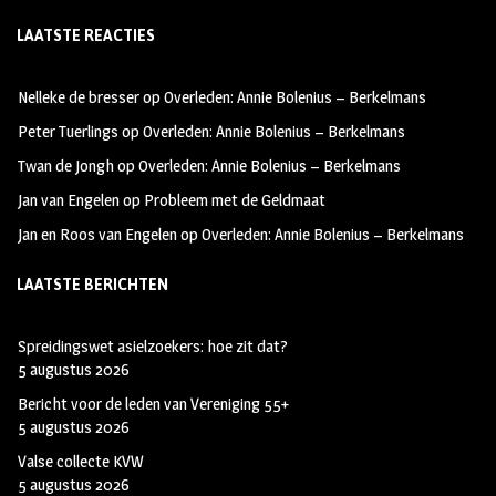
ce
st
wi
LAATSTE REACTIES
b
ag
tt
oo
ra
er
Nelleke de bresser
op
Overleden: Annie Bolenius – Berkelmans
k
m
Peter Tuerlings
op
Overleden: Annie Bolenius – Berkelmans
Twan de Jongh
op
Overleden: Annie Bolenius – Berkelmans
Jan van Engelen
op
Probleem met de Geldmaat
Jan en Roos van Engelen
op
Overleden: Annie Bolenius – Berkelmans
LAATSTE BERICHTEN
Spreidingswet asielzoekers: hoe zit dat?
5 augustus 2026
Bericht voor de leden van Vereniging 55+
5 augustus 2026
Valse collecte KVW
5 augustus 2026