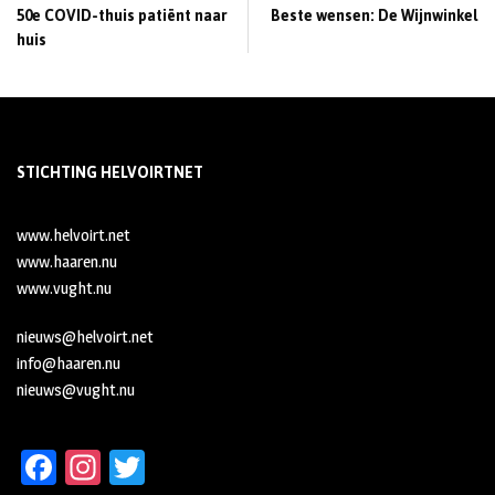
50e COVID-thuis patiënt naar
Beste wensen: De Wijnwinkel
huis
STICHTING HELVOIRTNET
www.helvoirt.net
www.haaren.nu
www.vught.nu
nieuws@helvoirt.net
info@haaren.nu
nieuws@vught.nu
Fa
In
T