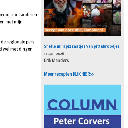
 kennis met anderen
den met mijn
 de regionale pers
Snelle mini pizzaatjes van pittabroodjes
jd wel met dingen
11 april 2026
Erik Manders
Meer recepten KLIK HIER>>