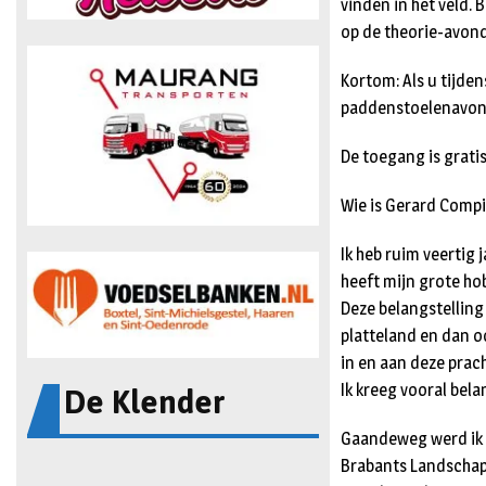
vinden in het veld.
op de theorie-avond
Kortom: Als u tijde
paddenstoelenavon
De toegang is grati
Wie is Gerard Compiet
Ik heb ruim veertig 
heeft mijn grote hob
Deze belangstelling
platteland en dan oo
in en aan deze prac
De Klender
Ik kreeg vooral bel
Gaandeweg werd ik l
Brabants Landschap