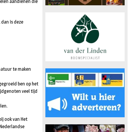
oelen aandienen die
 dan is deze
 natuur te maken
pgegroeid ben op het
ijdgenoten veel tijd
len.
ij ook van Het
 Nederlandse