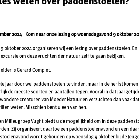
lles weten over paddenstoelen?
ember 2024 Kom naar onze lezing op woensdagavond 9 oktober 2
 oktober 2024 organiseren wij een lezing over paddenstoelen. E
 excursie om deze vruchten der natuur zelf te gaan bekijken.
leider is Gerard Compiet.
 hele jaar door wel paddenstoelen te vinden, maar in de herfst kome
ijk de meeste soorten en aantallen tegen. Vooral in dat jaargetij
e wondere creaturen van Moeder Natuur en verzuchten dan vaak dat
llen weten. Misschien bent u een van hen.
en Milieugroep Vught biedt u de mogelijkheid om in deze paddens
rden. Zij organiseert daartoe een paddenstoelenavond en een daa
nstoelenavond wordt gehouden op woensdag 9 oktober bij de Jeug