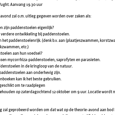
 Vught. Aanvang 19.30 uur
eavond zal o.m. uitleg gegeven worden over zaken als:
 zijn paddenstoelen eigenlijk?
 verdere ontwikkeling bij paddenstoelen.
n het paddenstoelenrijk. (denk b.v. aan (plaatjeszwammen, korstz
kzwammen, etc.)
toelen aan hun voedsel?
ssen mycorrhiza-paddenstoelen, saprofyten en parasieten.
ddenstoelen in de kringloop van de natuur.
paddenstoelen aan onderhevig zijn.
boeken kan ik het beste gebruiken.
 geschikt om te raadplegen
gehouden op zaterdagochtend 12 oktober om 9 uur. Locatie wordt 
ng zal geprobeerd worden om dat wat op de theorie-avond aan bod 