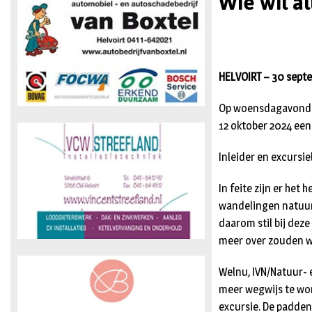
Wie wil a
HELVOIRT – 30 sept
Op woensdagavond 9
12 oktober 2024 een
Inleider en excursie
In feite zijn er het
wandelingen natuurl
daarom stil bij dez
meer over zouden wi
Welnu, IVN/Natuur- 
meer wegwijs te wo
excursie. De padde