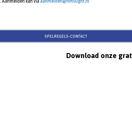
s. Aanmelden kan via
aanmelden@nmvught.nl
SPELREGELS-CONTACT
Download onze grat