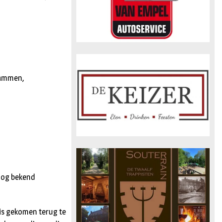
wammen,
nog bekend
is gekomen terug te