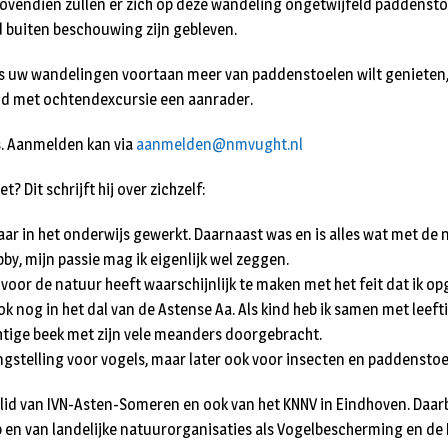
 Bovendien zullen er zich op deze wandeling ongetwijfeld paddenst
 buiten beschouwing zijn gebleven.
ns uw wandelingen voortaan meer van paddenstoelen wilt genieten,
d met ochtendexcursie een aanrader.
s. Aanmelden kan via
aanmelden@nmvught.nl
? Dit schrijft hij over zichzelf:
jaar in het onderwijs gewerkt. Daarnaast was en is alles wat met de
by, mijn passie mag ik eigenlijk wel zeggen.
 voor de natuur heeft waarschijnlijk te maken met het feit dat ik o
k nog in het dal van de Astense Aa. Als kind heb ik samen met leeft
htige beek met zijn vele meanders doorgebracht.
angstelling voor vogels, maar later ook voor insecten en paddenstoe
id van IVN-Asten-Someren en ook van het KNNV in Eindhoven. Daarb
 en van landelijke natuurorganisaties als Vogelbescherming en de