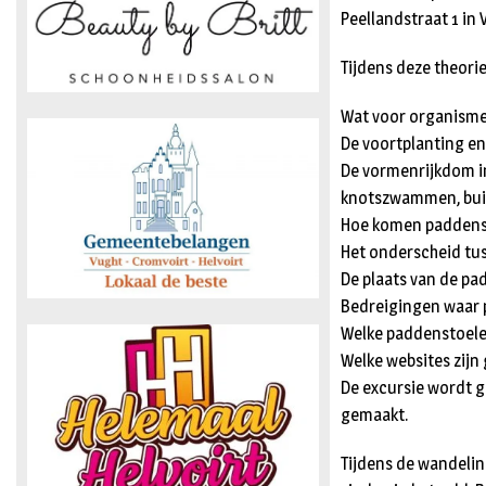
Peellandstraat 1 in
Tijdens deze theori
Wat voor organismen
De voortplanting en
De vormenrijkdom i
knotszwammen, bui
Hoe komen paddens
Het onderscheid tu
De plaats van de pa
Bedreigingen waar 
Welke paddenstoelen
Welke websites zijn
De excursie wordt 
gemaakt.
Tijdens de wandeli