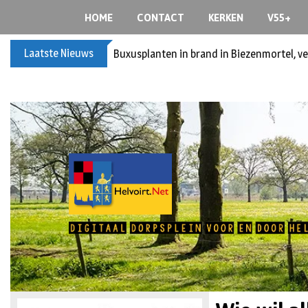
HOME
CONTACT
KERKEN
V55+
Laatste Nieuws
Buxusplanten in brand in Biezenmortel, v