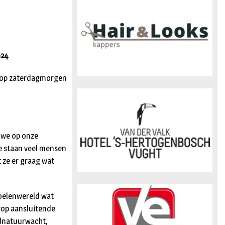
n
024
n op zaterdagmorgen
n we op onze
de staan veel mensen
 ze er graag wat
toelenwereld wat
rop aansluitende
dnatuurwacht,