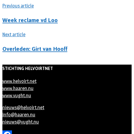
Previous article
Week reclame vd Loo
Next article
Overleden: Girt van Hooff
STICHTING HELVOIRTNET
www.helvoirt.net
www.haaren.nu
www.vught.nu
nieuws@helvoirt.net
info@haaren.nu
nieuws@vught.nu