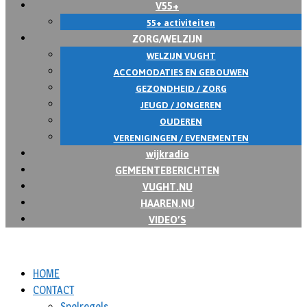
V55+
55+ activiteiten
ZORG/WELZIJN
WELZIJN VUGHT
ACCOMODATIES EN GEBOUWEN
GEZONDHEID / ZORG
JEUGD / JONGEREN
OUDEREN
VERENIGINGEN / EVENEMENTEN
wijkradio
GEMEENTEBERICHTEN
VUGHT.NU
HAAREN.NU
VIDEO’S
HOME
CONTACT
Spelregels