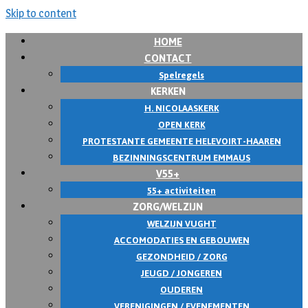
Skip to content
HOME
CONTACT
Spelregels
KERKEN
H. NICOLAASKERK
OPEN KERK
PROTESTANTE GEMEENTE HELEVOIRT-HAAREN
BEZINNINGSCENTRUM EMMAUS
V55+
55+ activiteiten
ZORG/WELZIJN
WELZIJN VUGHT
ACCOMODATIES EN GEBOUWEN
GEZONDHEID / ZORG
JEUGD / JONGEREN
OUDEREN
VERENIGINGEN / EVENEMENTEN