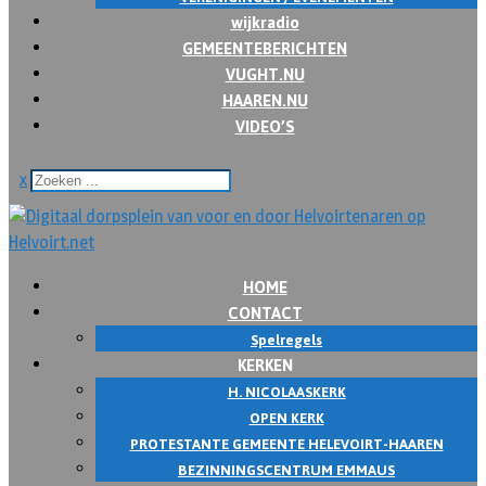
wijkradio
GEMEENTEBERICHTEN
VUGHT.NU
HAAREN.NU
VIDEO’S
x
HOME
CONTACT
Spelregels
KERKEN
H. NICOLAASKERK
OPEN KERK
PROTESTANTE GEMEENTE HELEVOIRT-HAAREN
BEZINNINGSCENTRUM EMMAUS