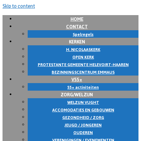
Skip to content
HOME
CONTACT
Spelregels
KERKEN
H. NICOLAASKERK
OPEN KERK
PROTESTANTE GEMEENTE HELEVOIRT-HAAREN
BEZINNINGSCENTRUM EMMAUS
V55+
55+ activiteiten
ZORG/WELZIJN
WELZIJN VUGHT
ACCOMODATIES EN GEBOUWEN
GEZONDHEID / ZORG
JEUGD / JONGEREN
OUDEREN
VERENIGINGEN / EVENEMENTEN