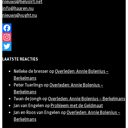
nieuws@helvoirt.net
info@haaren.nu
nieuws@vught.nu
Facebook
Instagram
Twitter
LAATSTE REACTIES
Nelleke de bresser
op
Overleden: Annie Bolenius –
Berkelmans
Peter Tuerlings
op
Overleden: Annie Bolenius –
Berkelmans
Twan de Jongh
op
Overleden: Annie Bolenius – Berkelmans
Jan van Engelen
op
Probleem met de Geldmaat
Jan en Roos van Engelen
op
Overleden: Annie Bolenius –
Berkelmans