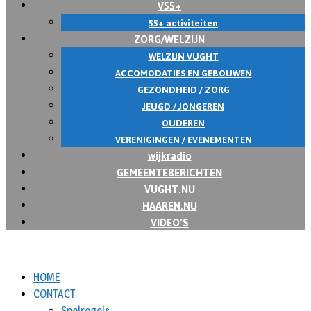
V55+
55+ activiteiten
ZORG/WELZIJN
WELZIJN VUGHT
ACCOMODATIES EN GEBOUWEN
GEZONDHEID / ZORG
JEUGD / JONGEREN
OUDEREN
VERENIGINGEN / EVENEMENTEN
wijkradio
GEMEENTEBERICHTEN
VUGHT.NU
HAAREN.NU
VIDEO’S
HOME
CONTACT
Spelregels