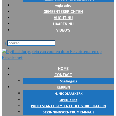
wijkradio
GEMEENTEBERICHTEN
VUGHT.NU
HAAREN.NU
VIDEO’S
x
HOME
CONTACT
Spelregels
KERKEN
H. NICOLAASKERK
OPEN KERK
PROTESTANTE GEMEENTE HELEVOIRT-HAAREN
BEZINNINGSCENTRUM EMMAUS