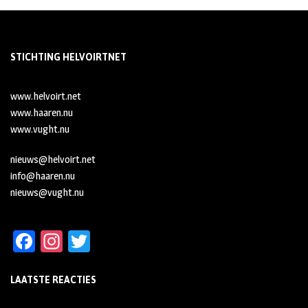
STICHTING HELVOIRTNET
www.helvoirt.net
www.haaren.nu
www.vught.nu
nieuws@helvoirt.net
info@haaren.nu
nieuws@vught.nu
Fa
In
T
ce
st
wi
LAATSTE REACTIES
b
ag
tt
oo
ra
er