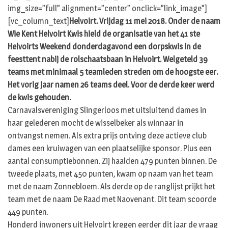
img_size=”full” alignment=”center” onclick=”link_image”]
[vc_column_text]
Helvoirt. Vrijdag 11 mei 2018. Onder de naam
Wie Kent Helvoirt Kwis hield de organisatie van het 41 ste
Helvoirts Weekend donderdagavond een dorpskwis in de
feesttent nabij de rolschaatsbaan in Helvoirt. Welgeteld 39
teams met minimaal 5 teamleden streden om de hoogste eer.
Het vorig jaar namen 26 teams deel. Voor de derde keer werd
de kwis gehouden.
Carnavalsvereniging Slingerloos met uitsluitend dames in
haar gelederen mocht de wisselbeker als winnaar in
ontvangst nemen. Als extra prijs ontving deze actieve club
dames een kruiwagen van een plaatselijke sponsor. Plus een
aantal consumptiebonnen. Zij haalden 479 punten binnen. De
tweede plaats, met 450 punten, kwam op naam van het team
met de naam Zonnebloem. Als derde op de ranglijst prijkt het
team met de naam De Raad met Naovenant. Dit team scoorde
449 punten.
Honderd inwoners uit Helvoirt kregen eerder dit jaar de vraag