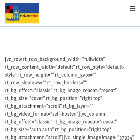
S
k
i
p
t
o
c
o
[vc_row rt_row_background_width=”fullwidth”
n
rt_row_content_width=”default” rt_row_style=”default-
t
style” rt_row_height=”” rt_column_gaps=””
e
rt_row_shadows=”” rt_row_borders=””
n
rt_bg_effect=”classic” rt_bg_image_repeat=”repeat”
t
rt_bg_size=”cover” rt_bg_position=”right top”
rt_bg_attachment=”scroll” rt_bg_layer=””
rt_bg_video_format=”self-hosted”][vc_column
rt_bg_effect=”classic” rt_bg_image_repeat=”repeat”
rt_bg_size=”auto auto” rt_bg_position=”right top”
rt_bg_attachment=”scroll”][vc_single_image image=”37934″