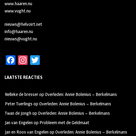
www.haaren.nu
www.vught.nu
nieuws@helvoirt.net
info@haaren.nu
nieuws@vught.nu
Fa
In
T
ce
st
wi
LAATSTE REACTIES
b
ag
tt
oo
ra
er
Nelleke de bresser
op
Overleden: Annie Bolenius – Berkelmans
k
m
Peter Tuerlings
op
Overleden: Annie Bolenius – Berkelmans
Twan de Jongh
op
Overleden: Annie Bolenius – Berkelmans
Jan van Engelen
op
Probleem met de Geldmaat
Jan en Roos van Engelen
op
Overleden: Annie Bolenius – Berkelmans