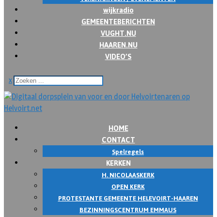
wijkradio
GEMEENTEBERICHTEN
VUGHT.NU
HAAREN.NU
VIDEO’S
x
HOME
CONTACT
Spelregels
KERKEN
H. NICOLAASKERK
OPEN KERK
PROTESTANTE GEMEENTE HELEVOIRT-HAAREN
BEZINNINGSCENTRUM EMMAUS