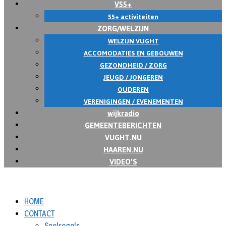
V55+
55+ activiteiten
ZORG/WELZIJN
WELZIJN VUGHT
ACCOMODATIES EN GEBOUWEN
GEZONDHEID / ZORG
JEUGD / JONGEREN
OUDEREN
VERENIGINGEN / EVENEMENTEN
wijkradio
GEMEENTEBERICHTEN
VUGHT.NU
HAAREN.NU
VIDEO’S
HOME
CONTACT
Spelregels