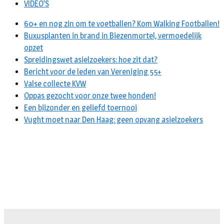
VIDEO’S
60+ en nog zin om te voetballen? Kom Walking Footballen!
Buxusplanten in brand in Biezenmortel, vermoedelijk
opzet
Spreidingswet asielzoekers: hoe zit dat?
Bericht voor de leden van Vereniging 55+
Valse collecte KVW
Oppas gezocht voor onze twee honden!
Een bijzonder en geliefd toernooi
Vught moet naar Den Haag: geen opvang asielzoekers