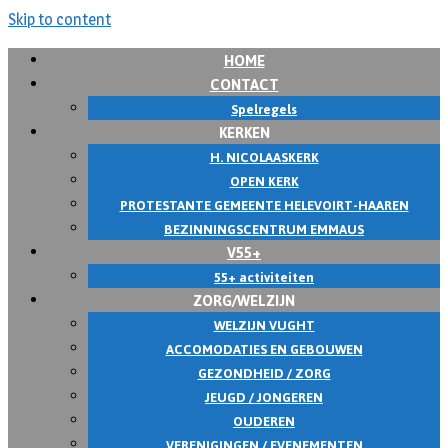
Skip to content
HOME
CONTACT
Spelregels
KERKEN
H. NICOLAASKERK
OPEN KERK
PROTESTANTE GEMEENTE HELEVOIRT-HAAREN
BEZINNINGSCENTRUM EMMAUS
V55+
55+ activiteiten
ZORG/WELZIJN
WELZIJN VUGHT
ACCOMODATIES EN GEBOUWEN
GEZONDHEID / ZORG
JEUGD / JONGEREN
OUDEREN
VERENIGINGEN / EVENEMENTEN