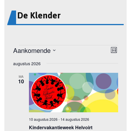
De Klender