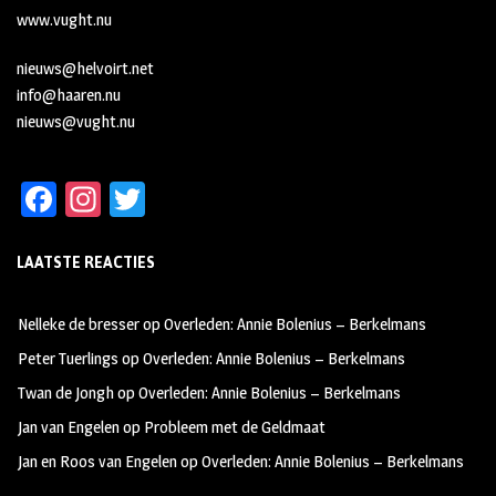
www.vught.nu
nieuws@helvoirt.net
info@haaren.nu
nieuws@vught.nu
Fa
In
T
ce
st
wi
LAATSTE REACTIES
b
ag
tt
oo
ra
er
Nelleke de bresser
op
Overleden: Annie Bolenius – Berkelmans
k
m
Peter Tuerlings
op
Overleden: Annie Bolenius – Berkelmans
Twan de Jongh
op
Overleden: Annie Bolenius – Berkelmans
Jan van Engelen
op
Probleem met de Geldmaat
Jan en Roos van Engelen
op
Overleden: Annie Bolenius – Berkelmans