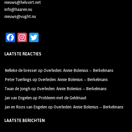
nieuws@helvoirt.net
info@haaren.nu
nieuws@vught.nu
Fa
In
T
ce
st
wi
LAATSTE REACTIES
b
ag
tt
oo
ra
er
Nelleke de bresser
op
Overleden: Annie Bolenius – Berkelmans
k
m
Peter Tuerlings
op
Overleden: Annie Bolenius – Berkelmans
Twan de Jongh
op
Overleden: Annie Bolenius – Berkelmans
Jan van Engelen
op
Probleem met de Geldmaat
Jan en Roos van Engelen
op
Overleden: Annie Bolenius – Berkelmans
LAATSTE BERICHTEN