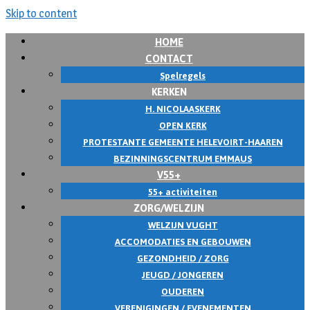
Skip to content
HOME
CONTACT
Spelregels
KERKEN
H. NICOLAASKERK
OPEN KERK
PROTESTANTE GEMEENTE HELEVOIRT-HAAREN
BEZINNINGSCENTRUM EMMAUS
V55+
55+ activiteiten
ZORG/WELZIJN
WELZIJN VUGHT
ACCOMODATIES EN GEBOUWEN
GEZONDHEID / ZORG
JEUGD / JONGEREN
OUDEREN
VERENIGINGEN / EVENEMENTEN