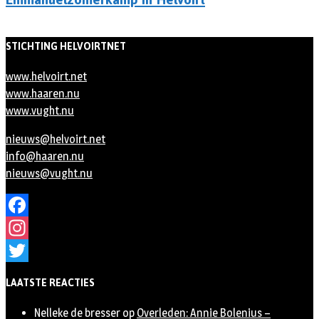
STICHTING HELVOIRTNET
www.helvoirt.net
www.haaren.nu
www.vught.nu
nieuws@helvoirt.net
info@haaren.nu
nieuws@vught.nu
Facebook
Instagram
Twitter
LAATSTE REACTIES
Nelleke de bresser
op
Overleden: Annie Bolenius –