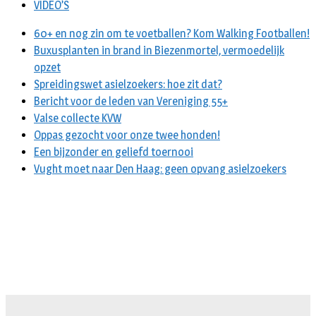
VIDEO’S
60+ en nog zin om te voetballen? Kom Walking Footballen!
Buxusplanten in brand in Biezenmortel, vermoedelijk
opzet
Spreidingswet asielzoekers: hoe zit dat?
Bericht voor de leden van Vereniging 55+
Valse collecte KVW
Oppas gezocht voor onze twee honden!
Een bijzonder en geliefd toernooi
Vught moet naar Den Haag: geen opvang asielzoekers