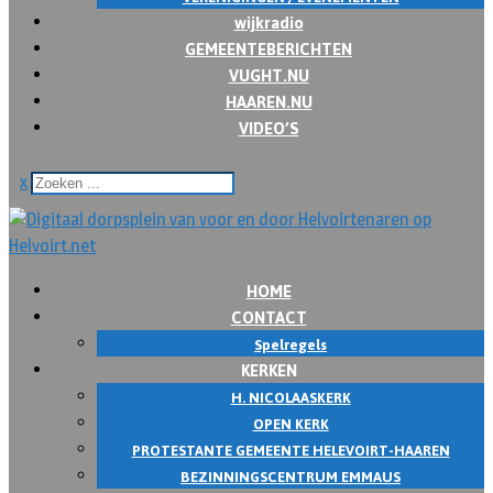
wijkradio
GEMEENTEBERICHTEN
VUGHT.NU
HAAREN.NU
VIDEO’S
x
HOME
CONTACT
Spelregels
KERKEN
H. NICOLAASKERK
OPEN KERK
PROTESTANTE GEMEENTE HELEVOIRT-HAAREN
BEZINNINGSCENTRUM EMMAUS