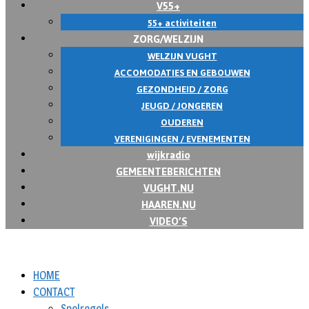
V55+
55+ activiteiten
ZORG/WELZIJN
WELZIJN VUGHT
ACCOMODATIES EN GEBOUWEN
GEZONDHEID / ZORG
JEUGD / JONGEREN
OUDEREN
VERENIGINGEN / EVENEMENTEN
wijkradio
GEMEENTEBERICHTEN
VUGHT.NU
HAAREN.NU
VIDEO’S
HOME
CONTACT
Spelregels