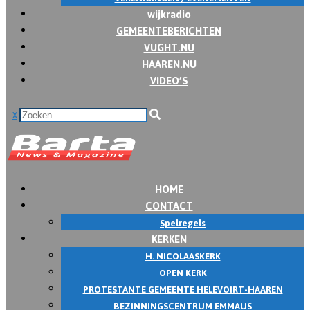
wijkradio
GEMEENTEBERICHTEN
VUGHT.NU
HAAREN.NU
VIDEO’S
x
HOME
CONTACT
Spelregels
KERKEN
H. NICOLAASKERK
OPEN KERK
PROTESTANTE GEMEENTE HELEVOIRT-HAAREN
BEZINNINGSCENTRUM EMMAUS