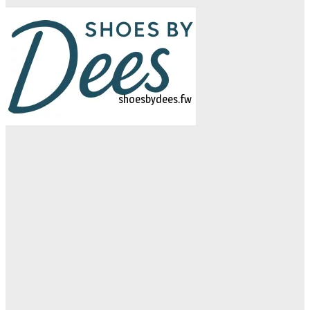
logo-studiebegeleidinghelvoirt