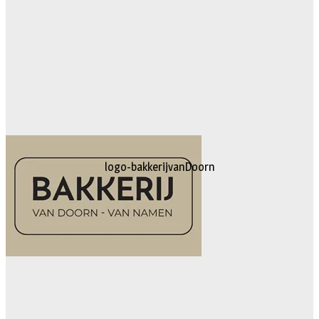
logo-bakkerijvanDoorn