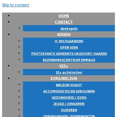
Skip to content
HOME
CONTACT
Spelregels
KERKEN
H. NICOLAASKERK
OPEN KERK
PROTESTANTE GEMEENTE HELEVOIRT-HAAREN
BEZINNINGSCENTRUM EMMAUS
V55+
55+ activiteiten
ZORG/WELZIJN
WELZIJN VUGHT
ACCOMODATIES EN GEBOUWEN
GEZONDHEID / ZORG
JEUGD / JONGEREN
OUDEREN
VERENIGINGEN / EVENEMENTEN