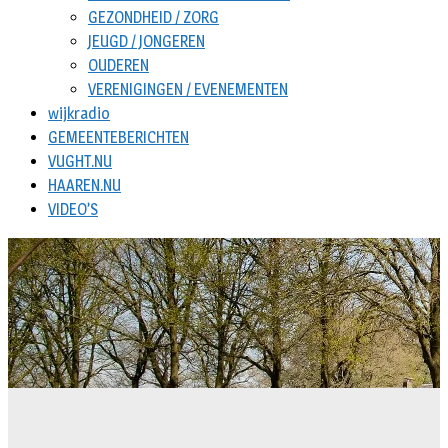
GEZONDHEID / ZORG
JEUGD / JONGEREN
OUDEREN
VERENIGINGEN / EVENEMENTEN
wijkradio
GEMEENTEBERICHTEN
VUGHT.NU
HAAREN.NU
VIDEO’S