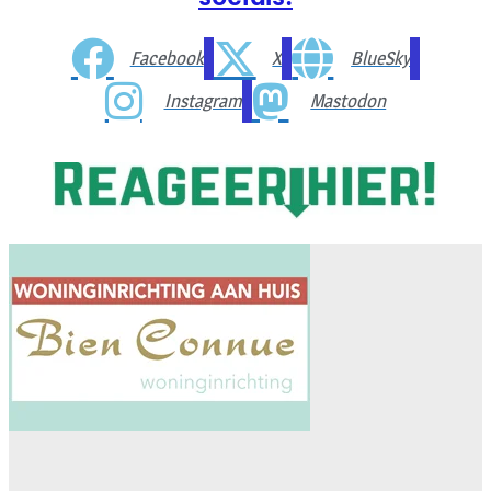
Facebook
X
BlueSky
Instagram
Mastodon