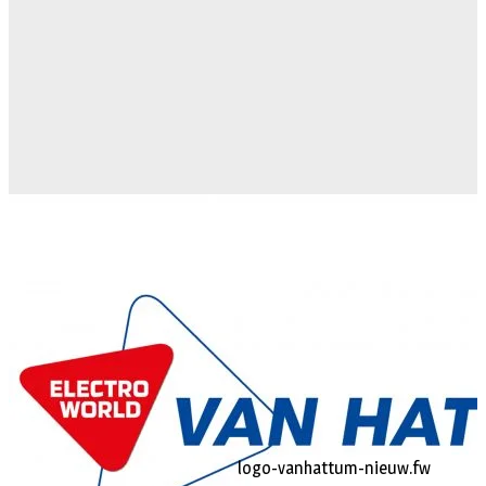
logo-vanhattum-nieuw.fw