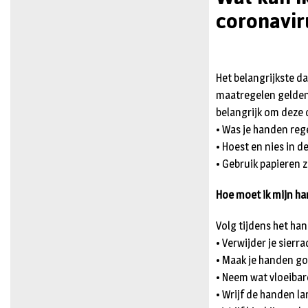
coronavir
Het belangrijkste d
maatregelen gelden 
belangrijk om deze o
• Was je handen re
• Hoest en nies in d
• Gebruik papieren 
Hoe moet ik mijn h
Volg tijdens het ha
• Verwijder je sierr
• Maak je handen g
• Neem wat vloeibar
• Wrijf de handen l