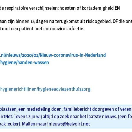
de respiratoire verschijnselen: hoesten of kortademigheid
EN
taan zijn binnen 14 dagen na terugkomst uit risicogebied,
OF
die ont
 met een patiënt met coronavirusinfectie.
.nl/nieuws/2020/02/Nieuw-coronavirus-in-Nederland
l/hygiene/handen-wassen
/hygienerichtlijnen/hygieneadviezenthuiszorg
 plaatsen, een mededeling doen, familiebericht doorgeven of veren
oirtNet. Tevens zijn wij altijd op zoek naar het laatste nieuws. (een f
aak leuker). Mailen maar!
nieuws@helvoirt.net