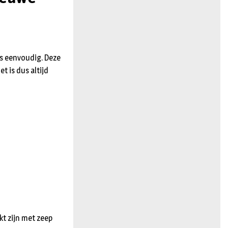
n
is eenvoudig. Deze
t is dus altijd
kt zijn met zeep