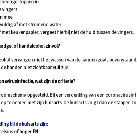
alle vingertoppen in
e vingers
en mee
gvuldig af met stromend water
 met keukenpapier, vergeet hierbij niet de huid tussen de vingers.
handgel of handalcohol zinvol?
cohol vervangen niet het wassen van de handen zoals bovenstaand
de handen niet zichtbaar vuil zijn.
avirusinfectie, wat zijn de criteria?
roomschema opgesteld. Bij een verdenking van een coronavirusinfe
 op te nemen met zijn huisarts. De huisarts volgt dan de stappen zo
a.
ing bij de huisarts zijn:
Celsius of hoger
EN