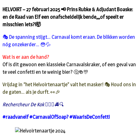
HELVOIRT – 27 februari 2025 📢 Prins Rubke & Adjudant Boaske:
en de Raad van Elf een onafscheidelijk bende,,,,of speelt er
misschien iets?!🤯
🎭 De spanning stijgt… Carnaval komt eraan. De blikken worden
nóg onzekerder… 😳💦
Wat is er aan de hand?
Of is dit gewoon een klassieke Carnavalskraker, of een geval van
te veel confetti en te weinig bier? 🤔🍻🎊
Vrijdag in “het Helvoirtenaartje” valt het masker! 🎭 Houd ons in
de gaten… als je durft. 👀🎉
Rechercheur De Kok 👮🏻‍♂🚔🔍
#raadvanelf #CarnavalOfSoap? #WaarIsDeConfetti