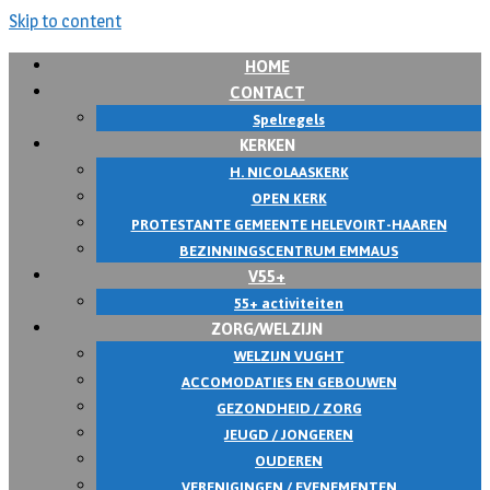
Skip to content
HOME
CONTACT
Spelregels
KERKEN
H. NICOLAASKERK
OPEN KERK
PROTESTANTE GEMEENTE HELEVOIRT-HAAREN
BEZINNINGSCENTRUM EMMAUS
V55+
55+ activiteiten
ZORG/WELZIJN
WELZIJN VUGHT
ACCOMODATIES EN GEBOUWEN
GEZONDHEID / ZORG
JEUGD / JONGEREN
OUDEREN
VERENIGINGEN / EVENEMENTEN