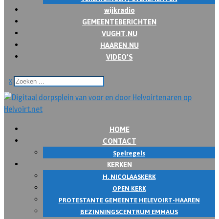
wijkradio
GEMEENTEBERICHTEN
VUGHT.NU
HAAREN.NU
VIDEO’S
x
HOME
CONTACT
Spelregels
KERKEN
H. NICOLAASKERK
OPEN KERK
PROTESTANTE GEMEENTE HELEVOIRT-HAAREN
BEZINNINGSCENTRUM EMMAUS