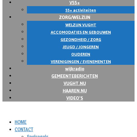
V55+
55+ activiteiten
ZORG/WELZIJN
WELZIJN VUGHT
ACCOMODATIES EN GEBOUWEN
GEZONDHEID / ZORG
JEUGD / JONGEREN
OUDEREN
VERENIGINGEN / EVENEMENTEN
wijkradio
GEMEENTEBERICHTEN
VUGHT.NU
HAAREN.NU
VIDEO’S
HOME
CONTACT
Spelregels