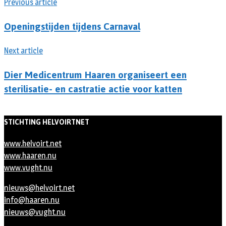
Previous article
Openingstijden tijdens Carnaval
Next article
Dier Medicentrum Haaren organiseert een
sterilisatie- en castratie actie voor katten
STICHTING HELVOIRTNET
www.helvoirt.net
www.haaren.nu
www.vught.nu
nieuws@helvoirt.net
info@haaren.nu
nieuws@vught.nu