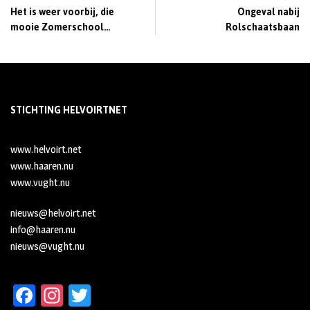
Het is weer voorbij, die
Ongeval nabij
mooie Zomerschool…
Rolschaatsbaan
STICHTING HELVOIRTNET
www.helvoirt.net
www.haaren.nu
www.vught.nu
nieuws@helvoirt.net
info@haaren.nu
nieuws@vught.nu
Fa
In
T