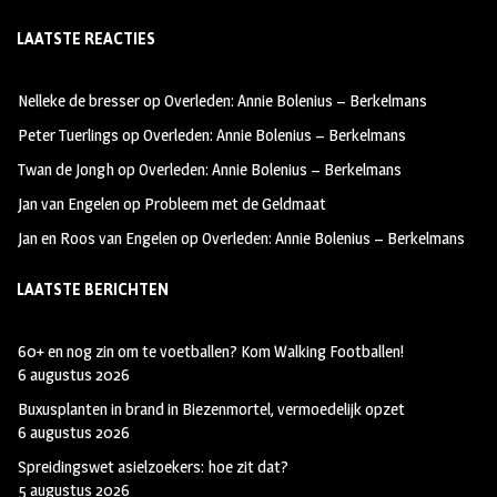
ce
st
wi
LAATSTE REACTIES
b
ag
tt
oo
ra
er
Nelleke de bresser
op
Overleden: Annie Bolenius – Berkelmans
k
m
Peter Tuerlings
op
Overleden: Annie Bolenius – Berkelmans
Twan de Jongh
op
Overleden: Annie Bolenius – Berkelmans
Jan van Engelen
op
Probleem met de Geldmaat
Jan en Roos van Engelen
op
Overleden: Annie Bolenius – Berkelmans
LAATSTE BERICHTEN
60+ en nog zin om te voetballen? Kom Walking Footballen!
6 augustus 2026
Buxusplanten in brand in Biezenmortel, vermoedelijk opzet
6 augustus 2026
Spreidingswet asielzoekers: hoe zit dat?
5 augustus 2026