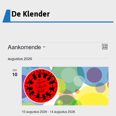
De Klender