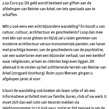
2.50 Euro p.p. Dit geld wordt besteed aan giften aan de
afdelingen van Reinier van Arkel, om iets speciaals aan te
schaffen.
Wilt u ook eens een echt bijzondere wandeling? En houdt u van
natuur, cultuur, architectuur en geschiedenis? Loop dan mee
met één van onze gidsen en hij/zij zal u laten genieten van
moderne architectuur versus monumentale panden; van lanen
met prachtige bomen; van de geschiedenis van de psychiatrie;
van een watertoren met een bijzonder verhaal; van een kerkhof
waar religieuzen, artsen en cliënten begraven liggen. Dit
allemaal is te vinden op het schitterende terrein van Reinier van
Arkel (zorgpark Voorburg). Ruim 2300 Mensen gingen u
afgelopen jaren al voor.
U kunt de wandeling ook boeken als team-uitje of als een
informatieve activiteit met uw familie, buren, club of uw werk. U
moet zich dan wel ruim van tevoren melden via
telefoonnummer (073) 658 5912, zodat er tijd genoeg is om de