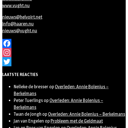
www.vught.nu
nieuws@helvoirt.net
info@haaren.nu
nieuws@vught.nu
Facebook
Instagram
Twitter
LAATSTE REACTIES
Nelleke de bresser
op
Overleden: Annie Bolenius –
Berkelmans
Peter Tuerlings
op
Overleden: Annie Bolenius –
Berkelmans
Twan de Jongh
op
Overleden: Annie Bolenius – Berkelmans
Jan van Engelen
op
Probleem met de Geldmaat
Jan en Roos van Engelen
op
Overleden: Annie Bolenius –