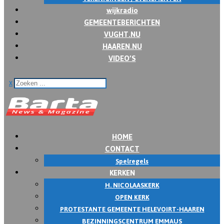
wijkradio
GEMEENTEBERICHTEN
VUGHT.NU
HAAREN.NU
VIDEO’S
x
HOME
CONTACT
Spelregels
KERKEN
H. NICOLAASKERK
OPEN KERK
PROTESTANTE GEMEENTE HELEVOIRT-HAAREN
BEZINNINGSCENTRUM EMMAUS