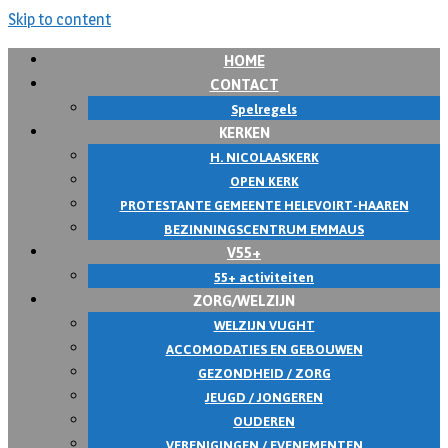
Skip to content
HOME
CONTACT
Spelregels
KERKEN
H. NICOLAASKERK
OPEN KERK
PROTESTANTE GEMEENTE HELEVOIRT-HAAREN
BEZINNINGSCENTRUM EMMAUS
V55+
55+ activiteiten
ZORG/WELZIJN
WELZIJN VUGHT
ACCOMODATIES EN GEBOUWEN
GEZONDHEID / ZORG
JEUGD / JONGEREN
OUDEREN
VERENIGINGEN / EVENEMENTEN