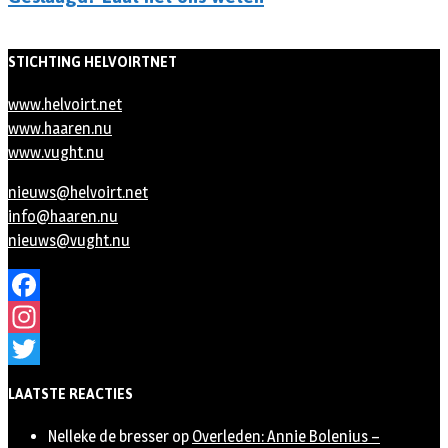
STICHTING HELVOIRTNET
www.helvoirt.net
www.haaren.nu
www.vught.nu
nieuws@helvoirt.net
info@haaren.nu
nieuws@vught.nu
Facebook
Instagram
Twitter
LAATSTE REACTIES
Nelleke de bresser
op
Overleden: Annie Bolenius –