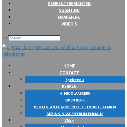
GEMEENTEBERICHTEN
VUGHT.NU
HAAREN.NU
VIDEO’S
x
HOME
CONTACT
Spelregels
KERKEN
H. NICOLAASKERK
OPEN KERK
PROTESTANTE GEMEENTE HELEVOIRT-HAAREN
BEZINNINGSCENTRUM EMMAUS
V55+