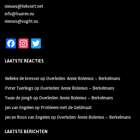
nieuws@helvoirt.net
info@haaren.nu
nieuws@vught.nu
Fa
In
T
ce
st
wi
LAATSTE REACTIES
b
ag
tt
oo
ra
er
Nelleke de bresser
op
Overleden: Annie Bolenius – Berkelmans
k
m
Peter Tuerlings
op
Overleden: Annie Bolenius – Berkelmans
Twan de Jongh
op
Overleden: Annie Bolenius – Berkelmans
Jan van Engelen
op
Probleem met de Geldmaat
Jan en Roos van Engelen
op
Overleden: Annie Bolenius – Berkelmans
LAATSTE BERICHTEN