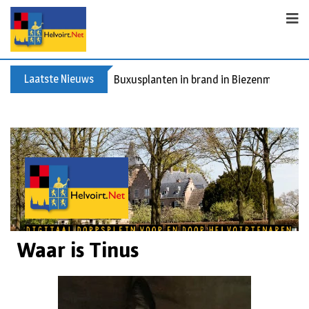
Laatste Nieuws
Buxusplanten in brand in Biezenmortel, v
Waar is Tinus