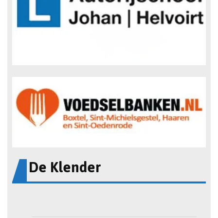
De Klender