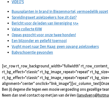
VIDEO’S
Buxusplanten in brand in Biezenmortel, vermoedelijk opzet
Spreidingswet asielzoekers: hoe zit dat?
Bericht voor de leden van Vereniging 55+
Valse collecte KVW
Oppas gezocht voor onze twee honden!
Een bijzonder en geliefd toernooi
Vught moet naar Den Haag: geen opvang asielzoekers
Babyschoentje gevonden
[vc_row rt_row_background_width=”fullwidth” rt_row_content_w
rt_bg_effect=”classic” rt_bg_image_repeat=”repeat” rt_bg_size
rt_bg_effect=”classic” rt_bg_image_repeat=”repeat” rt_bg_size=
alignment=”center” onclick=”link_image”][vc_column_text]
Onze
Ben jij degene die tegen een mooie vergoeding ons gezellige te
Neem dan snel contact op met Jan van de Ven (
janvdven3@hotmai