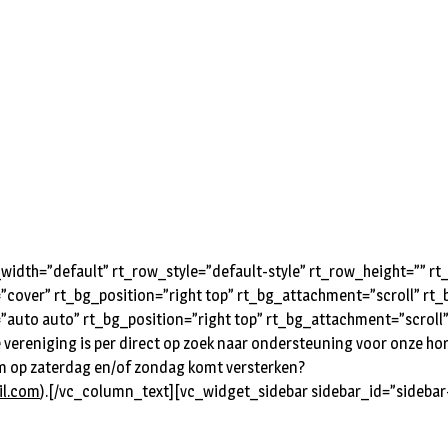
idth=”default” rt_row_style=”default-style” rt_row_height=”” 
=”cover” rt_bg_position=”right top” rt_bg_attachment=”scroll” r
”auto auto” rt_bg_position=”right top” rt_bg_attachment=”scroll
 vereniging is per direct op zoek naar ondersteuning voor onze ho
am op zaterdag en/of zondag komt versterken?
l.com
).
[/vc_column_text][vc_widget_sidebar sidebar_id=”sidebar