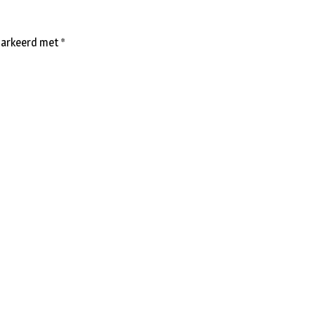
emarkeerd met
*