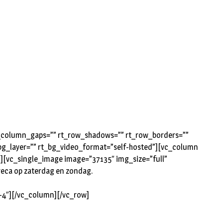
rt_column_gaps=”” rt_row_shadows=”” rt_row_borders=””
t_bg_layer=”” rt_bg_video_format=”self-hosted”][vc_column
”][vc_single_image image=”37135″ img_size=”full”
reca op zaterdag en zondag.
-4″][/vc_column][/vc_row]