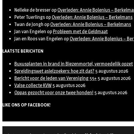
Nelleke de bresser
op
Overleden: Annie Bolenius – Berkelma
Peter Tuerlings
op
Overleden: Annie Bolenius – Berkelmans
Twan de Jongh
op
Overleden: Annie Bolenius – Berkelmans
Jan van Engelen
op
Probleem met de Geldmaat
Jan en Roos van Engelen
op
Overleden: Annie Bolenius – Be
LAATSTE BERICHTEN
Buxusplanten in brand in Biezenmortel, vermoedelijk opzet
Spreidingswet asielzoekers: hoe zit dat?
5 augustus 2026
Bericht voor de leden van Vereniging 55+
5 augustus 2026
Valse collecte KVW
5 augustus 2026
Oppas gezocht voor onze twee honden!
5 augustus 2026
LIKE ONS OP FACEBOOK!