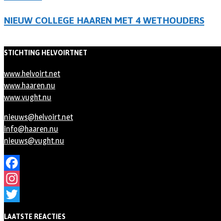
NIEUW COLLEGE HAAREN MET 4 WETHOUDERS
STICHTING HELVOIRTNET
www.helvoirt.net
www.haaren.nu
www.vught.nu
nieuws@helvoirt.net
info@haaren.nu
nieuws@vught.nu
Facebook
Instagram
Twitter
LAATSTE REACTIES