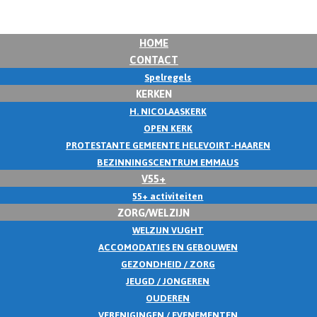
HOME
CONTACT
Spelregels
KERKEN
H. NICOLAASKERK
OPEN KERK
PROTESTANTE GEMEENTE HELEVOIRT-HAAREN
BEZINNINGSCENTRUM EMMAUS
V55+
55+ activiteiten
ZORG/WELZIJN
WELZIJN VUGHT
ACCOMODATIES EN GEBOUWEN
GEZONDHEID / ZORG
JEUGD / JONGEREN
OUDEREN
VERENIGINGEN / EVENEMENTEN