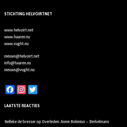
STICHTING HELVOIRTNET
www.helvoirt.net
www.haaren.nu
www.vught.nu
nieuws@helvoirt.net
info@haaren.nu
nieuws@vught.nu
Fa
In
T
ce
st
wi
LAATSTE REACTIES
b
ag
tt
oo
ra
er
Nelleke de bresser
op
Overleden: Annie Bolenius – Berkelmans
k
m